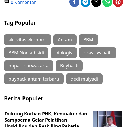
0 Komentar
Tag Populer
aktivitas ekonomi
Antam
BBM
BBM Nonsubsidi
biologis
brasil vs haiti
bupati purwakarta
Buyback
buyback antam terbaru
dedi mulyadi
Berita Populer
Dukung Korban PHK, Kemnaker dan
Sampoerna Gelar Pelatihan
Upskilling dan Reskilling Pekerja