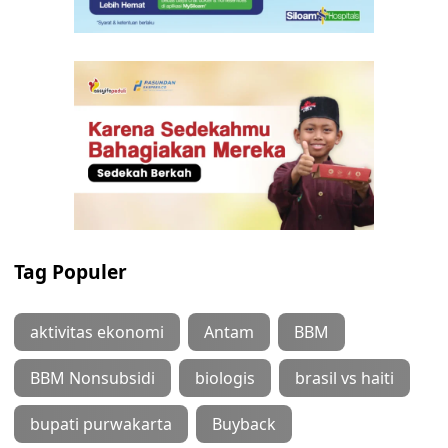
Tag Populer
aktivitas ekonomi
Antam
BBM
BBM Nonsubsidi
biologis
brasil vs haiti
bupati purwakarta
Buyback