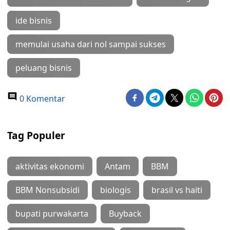
ide bisnis
memulai usaha dari nol sampai sukses
peluang bisnis
0 Komentar
Tag Populer
aktivitas ekonomi
Antam
BBM
BBM Nonsubsidi
biologis
brasil vs haiti
bupati purwakarta
Buyback