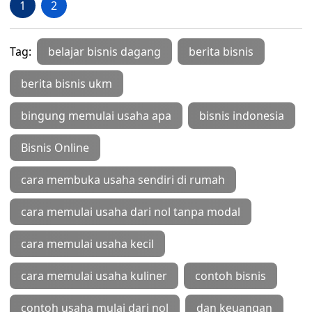
1
2
Tag:
belajar bisnis dagang
berita bisnis
berita bisnis ukm
bingung memulai usaha apa
bisnis indonesia
Bisnis Online
cara membuka usaha sendiri di rumah
cara memulai usaha dari nol tanpa modal
cara memulai usaha kecil
cara memulai usaha kuliner
contoh bisnis
contoh usaha mulai dari nol
dan keuangan