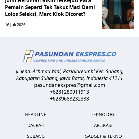
John Herdman Bikin Terkejut! Para
Pemain Seperti Tak Takut Mati Demi
Lolos Seleksi, Marc Klok Dicoret?
16 Juli 2026
Jl. Jend. Achmad Yani, Pasirkareumbi
Kec. Subang,
Kabupaten Subang, Jawa Barat
,
Indonesia
41211
pasundanekspres@gmail.com
+6281280911913
+6289688232338
HEADLINE
TEKNOLOGI
DAERAH
APLIKASI
SUBANG
GADGET & TEKNO