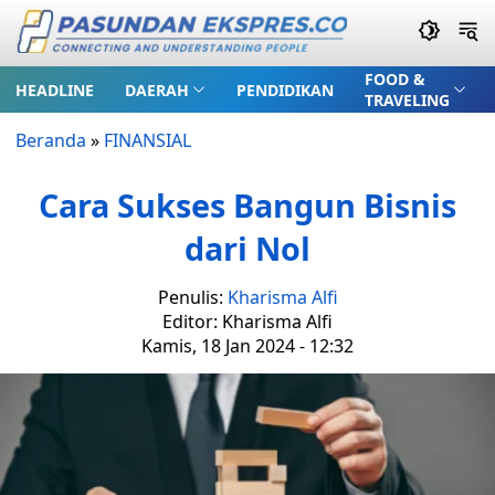
FOOD &
HEADLINE
DAERAH
PENDIDIKAN
TRAVELING
Beranda
»
FINANSIAL
Cara Sukses Bangun Bisnis
dari Nol
Penulis:
Kharisma Alfi
Editor: Kharisma Alfi
Kamis, 18 Jan 2024 - 12:32