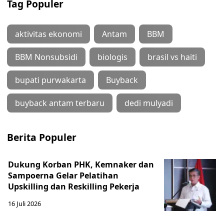
Tag Populer
aktivitas ekonomi
Antam
BBM
BBM Nonsubsidi
biologis
brasil vs haiti
bupati purwakarta
Buyback
buyback antam terbaru
dedi mulyadi
Berita Populer
Dukung Korban PHK, Kemnaker dan
Sampoerna Gelar Pelatihan
Upskilling dan Reskilling Pekerja
16 Juli 2026