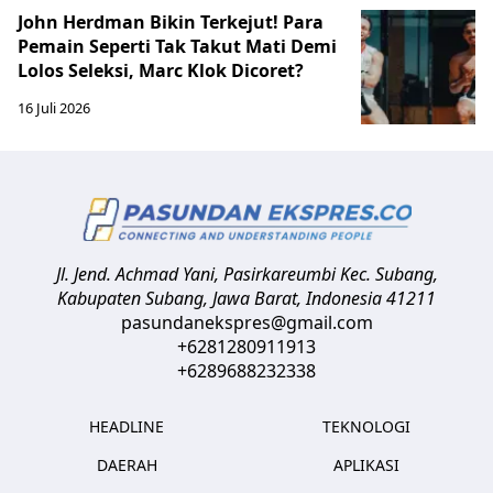
John Herdman Bikin Terkejut! Para
Pemain Seperti Tak Takut Mati Demi
Lolos Seleksi, Marc Klok Dicoret?
16 Juli 2026
Jl. Jend. Achmad Yani, Pasirkareumbi
Kec. Subang,
Kabupaten Subang, Jawa Barat
,
Indonesia
41211
pasundanekspres@gmail.com
+6281280911913
+6289688232338
HEADLINE
TEKNOLOGI
DAERAH
APLIKASI