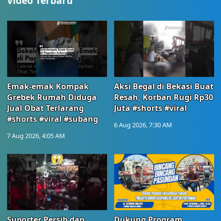
Video Terbaru
Emak-emak Kompak
Aksi Begal di Bekasi Buat
Grebek Rumah Diduga
Resah, Korban Rugi Rp30
Jual Obat Terlarang
Juta #shorts #viral
#shorts #viral #subang
6 Aug 2026, 7:30 AM
7 Aug 2026, 4:05 AM
Suporter Persib dan
Dukung Program