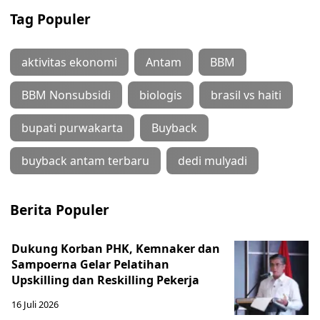
Tag Populer
aktivitas ekonomi
Antam
BBM
BBM Nonsubsidi
biologis
brasil vs haiti
bupati purwakarta
Buyback
buyback antam terbaru
dedi mulyadi
Berita Populer
Dukung Korban PHK, Kemnaker dan
Sampoerna Gelar Pelatihan
Upskilling dan Reskilling Pekerja
16 Juli 2026