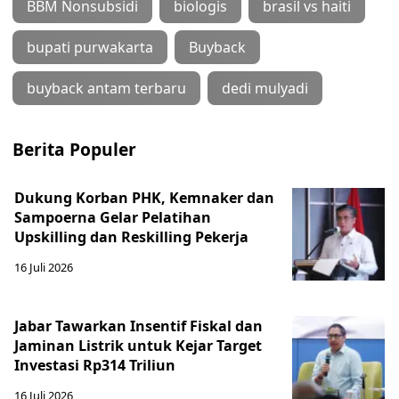
BBM Nonsubsidi
biologis
brasil vs haiti
bupati purwakarta
Buyback
buyback antam terbaru
dedi mulyadi
Berita Populer
Dukung Korban PHK, Kemnaker dan
Sampoerna Gelar Pelatihan
Upskilling dan Reskilling Pekerja
16 Juli 2026
Jabar Tawarkan Insentif Fiskal dan
Jaminan Listrik untuk Kejar Target
Investasi Rp314 Triliun
16 Juli 2026