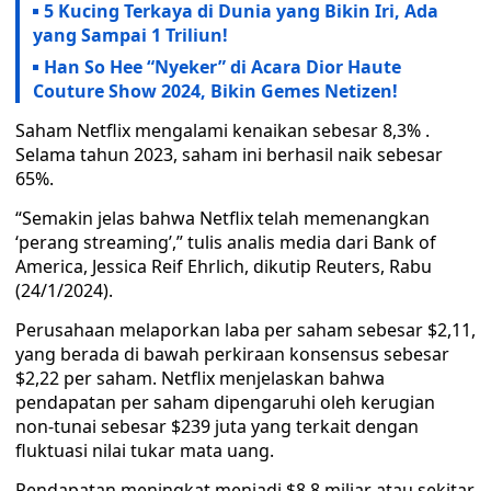
5 Kucing Terkaya di Dunia yang Bikin Iri, Ada
yang Sampai 1 Triliun!
Han So Hee “Nyeker” di Acara Dior Haute
Couture Show 2024, Bikin Gemes Netizen!
Saham Netflix mengalami kenaikan sebesar 8,3% .
Selama tahun 2023, saham ini berhasil naik sebesar
65%.
“Semakin jelas bahwa Netflix telah memenangkan
‘perang streaming’,” tulis analis media dari Bank of
America, Jessica Reif Ehrlich, dikutip Reuters, Rabu
(24/1/2024).
Perusahaan melaporkan laba per saham sebesar $2,11,
yang berada di bawah perkiraan konsensus sebesar
$2,22 per saham. Netflix menjelaskan bahwa
pendapatan per saham dipengaruhi oleh kerugian
non-tunai sebesar $239 juta yang terkait dengan
fluktuasi nilai tukar mata uang.
Pendapatan meningkat menjadi $8,8 miliar atau sekitar