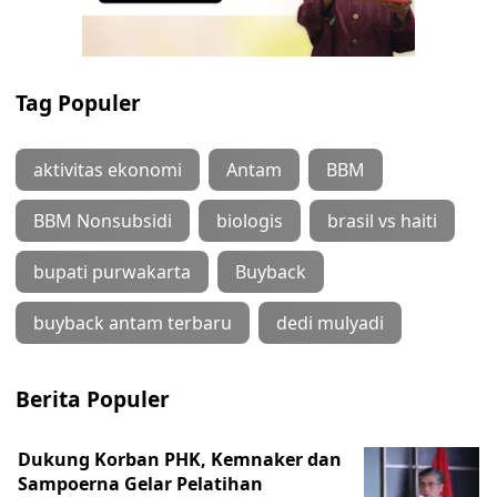
Tag Populer
aktivitas ekonomi
Antam
BBM
BBM Nonsubsidi
biologis
brasil vs haiti
bupati purwakarta
Buyback
buyback antam terbaru
dedi mulyadi
Berita Populer
Dukung Korban PHK, Kemnaker dan
Sampoerna Gelar Pelatihan