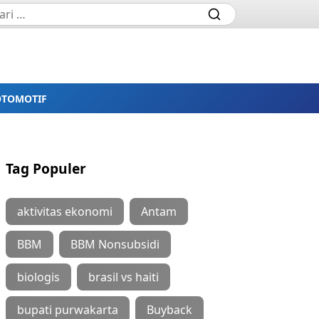
OTOMOTIF
Tag Populer
aktivitas ekonomi
Antam
BBM
BBM Nonsubsidi
biologis
brasil vs haiti
bupati purwakarta
Buyback