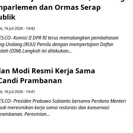
nparlemen dan Ormas Serap
ublik
s, 16 Jul 2026 - 14:42
.CO- Komisi II DPR RI terus mematangkan pembahasan
g-Undang (RUU) Pemilu dengan mempertajam Daftar
alah (DIM).Langkah ini dilakukan...
an Modi Resmi Kerja Sama
 Candi Prambanan
s, 16 Jul 2026 - 14:41
.CO- Presiden Prabowo Subianto bersama Perdana Menteri
odi meresmikan kerja sama restorasi dan konservasi
rambanan. Peresmian...