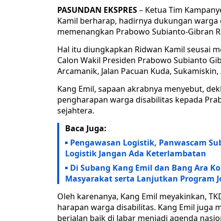
PASUNDAN EKSPRES
– Ketua Tim Kampanye
Kamil berharap, hadirnya dukungan warga d
memenangkan Prabowo Subianto-Gibran Raka
Hal itu diungkapkan Ridwan Kamil seusai m
Calon Wakil Presiden Prabowo Subianto Gib
Arcamanik, Jalan Pacuan Kuda, Sukamiskin,
Kang Emil, sapaan akrabnya menyebut, de
pengharapan warga disabilitas kepada Pra
sejahtera.
Baca Juga:
Pengawasan Logistik, Panwascam Sub
Logistik Jangan Ada Keterlambatan
Di Subang Kang Emil dan Bang Ara 
Masyarakat serta Lanjutkan Program 
Oleh karenanya, Kang Emil meyakinkan, TK
harapan warga disabilitas. Kang Emil jug
berjalan baik di Jabar menjadi agenda nasi