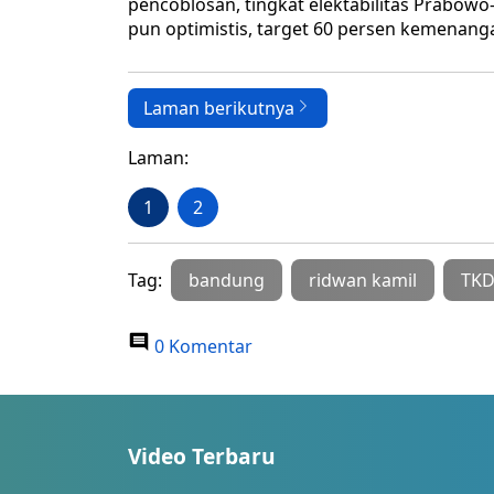
pencoblosan, tingkat elektabilitas Prabow
pun optimistis, target 60 persen kemenang
Laman berikutnya
Laman:
1
2
Tag:
bandung
ridwan kamil
TK
0 Komentar
Video Terbaru