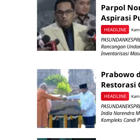
Parpol No
Aspirasi P
HEADLINE
Kami
PASUNDANKESPRES
Rancangan Undan
Inventarisasi Mas
Prabowo d
Restorasi
HEADLINE
Kami
PASUNDANEKSPRES
India Narendra M
Kompleks Candi P