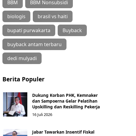
BBM
BBM Nonsubsidi
biologis
brasil vs haiti
bupati purwakarta
Buyback
buyback antam terbaru
dedi mulyadi
Berita Populer
Dukung Korban PHK, Kemnaker
dan Sampoerna Gelar Pelatihan
Upskilling dan Reskilling Pekerja
16 Juli 2026
Jabar Tawarkan Insentif Fiskal