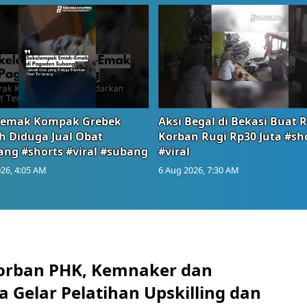
emak Kompak Grebek
Aksi Begal di Bekasi Buat 
 Diduga Jual Obat
Korban Rugi Rp30 Juta #sh
ang #shorts #viral #subang
#viral
26, 4:05 AM
6 Aug 2026, 7:30 AM
orban PHK, Kemnaker dan
 Gelar Pelatihan Upskilling dan