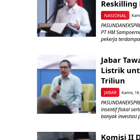
Reskilling
NASIONAL
Kami
PASUNDANEKSPRES
PT HM Sampoerna
pekerja terdampa
Jabar Tawa
Listrik un
Triliun
JABAR
Kamis, 16 
PASUNDANEKSPRES
insentif fiskal s
banyak investasi 
Komisi II