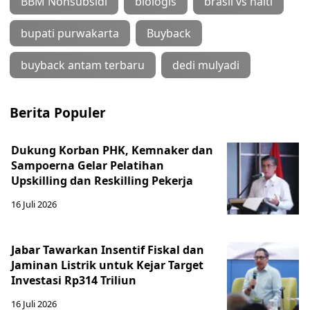
BBM Nonsubsidi
biologis
brasil vs haiti
bupati purwakarta
Buyback
buyback antam terbaru
dedi mulyadi
Berita Populer
Dukung Korban PHK, Kemnaker dan
Sampoerna Gelar Pelatihan
Upskilling dan Reskilling Pekerja
16 Juli 2026
Jabar Tawarkan Insentif Fiskal dan
Jaminan Listrik untuk Kejar Target
Investasi Rp314 Triliun
16 Juli 2026