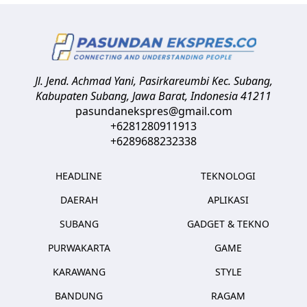
Jl. Jend. Achmad Yani, Pasirkareumbi
Kec. Subang,
Kabupaten Subang, Jawa Barat
,
Indonesia
41211
pasundanekspres@gmail.com
+6281280911913
+6289688232338
HEADLINE
TEKNOLOGI
DAERAH
APLIKASI
SUBANG
GADGET & TEKNO
PURWAKARTA
GAME
KARAWANG
STYLE
BANDUNG
RAGAM