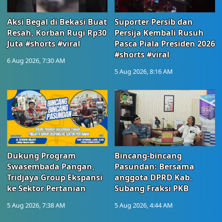
Aksi Begal di Bekasi Buat
Suporter Persib dan
Resah, Korban Rugi Rp30
Persija Kembali Rusuh
Juta #shorts #viral
Pasca Piala Presiden 2026
#shorts #viral
6 Aug 2026, 7:30 AM
5 Aug 2026, 8:16 AM
Dukung Program
Bincang-bincang
Swasembada Pangan,
Pasundan: Bersama
Tridjaya Group Ekspansi
anggota DPRD Kab.
ke Sektor Pertanian
Subang Fraksi PKB
5 Aug 2026, 7:38 AM
5 Aug 2026, 4:44 AM