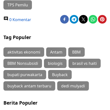
TPS Pemilu
0 Komentar
Tag Populer
aktivitas ekonomi
Antam
BBM
BBM Nonsubsidi
biologis
brasil vs haiti
bupati purwakarta
Buyback
buyback antam terbaru
dedi mulyadi
Berita Populer