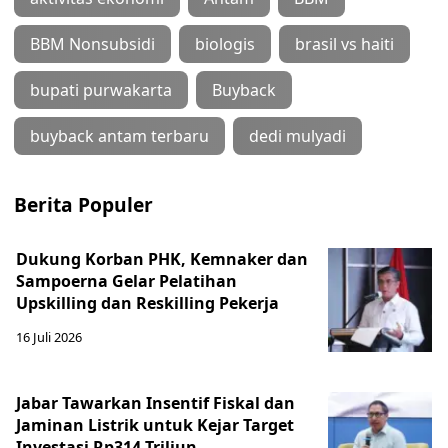
BBM Nonsubsidi
biologis
brasil vs haiti
bupati purwakarta
Buyback
buyback antam terbaru
dedi mulyadi
Berita Populer
Dukung Korban PHK, Kemnaker dan
Sampoerna Gelar Pelatihan
Upskilling dan Reskilling Pekerja
16 Juli 2026
Jabar Tawarkan Insentif Fiskal dan
Jaminan Listrik untuk Kejar Target
Investasi Rp314 Triliun