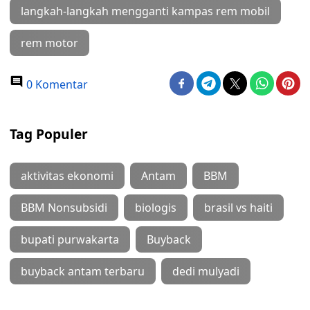
langkah-langkah mengganti kampas rem mobil
rem motor
0 Komentar
Tag Populer
aktivitas ekonomi
Antam
BBM
BBM Nonsubsidi
biologis
brasil vs haiti
bupati purwakarta
Buyback
buyback antam terbaru
dedi mulyadi