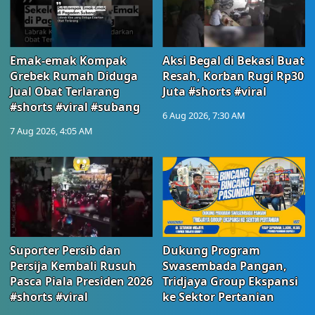
Emak-emak Kompak
Aksi Begal di Bekasi Buat
Grebek Rumah Diduga
Resah, Korban Rugi Rp30
Jual Obat Terlarang
Juta #shorts #viral
#shorts #viral #subang
6 Aug 2026, 7:30 AM
7 Aug 2026, 4:05 AM
Suporter Persib dan
Dukung Program
Persija Kembali Rusuh
Swasembada Pangan,
Pasca Piala Presiden 2026
Tridjaya Group Ekspansi
#shorts #viral
ke Sektor Pertanian