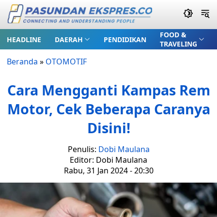
FOOD &
HEADLINE
DAERAH
PENDIDIKAN
TRAVELING
Beranda
»
OTOMOTIF
Cara Mengganti Kampas Rem
Motor, Cek Beberapa Caranya
Disini!
Penulis:
Dobi Maulana
Editor: Dobi Maulana
Rabu, 31 Jan 2024 - 20:30