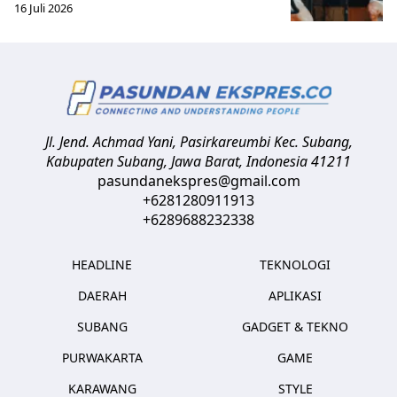
16 Juli 2026
Jl. Jend. Achmad Yani, Pasirkareumbi
Kec. Subang,
Kabupaten Subang, Jawa Barat
,
Indonesia
41211
pasundanekspres@gmail.com
+6281280911913
+6289688232338
HEADLINE
TEKNOLOGI
DAERAH
APLIKASI
SUBANG
GADGET & TEKNO
PURWAKARTA
GAME
KARAWANG
STYLE