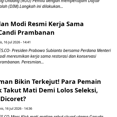
g-Undang (RUU) Pemilu dengan mempertajam Daftar
alah (DIM).Langkah ini dilakukan...
an Modi Resmi Kerja Sama
 Candi Prambanan
s, 16 Jul 2026 - 14:41
.CO- Presiden Prabowo Subianto bersama Perdana Menteri
odi meresmikan kerja sama restorasi dan konservasi
rambanan. Peresmian...
man Bikin Terkejut! Para Pemain
k Takut Mati Demi Lolos Seleksi,
Dicoret?
s, 16 Jul 2026 - 14:36
.CO-Marc Klok mati-matian rebut skuad utama Garuda.