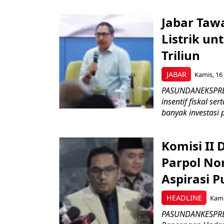
Jabar Tawa
Listrik un
Triliun
JABAR
Kamis, 16 
PASUNDANEKSPRES
insentif fiskal s
banyak investasi 
Komisi II
Parpol No
Aspirasi P
HEADLINE
Kami
PASUNDANKESPRES