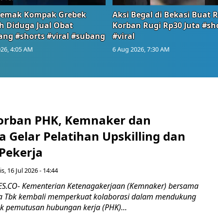
emak Kompak Grebek
Aksi Begal di Bekasi Buat 
 Diduga Jual Obat
Korban Rugi Rp30 Juta #sh
ang #shorts #viral #subang
#viral
26, 4:05 AM
6 Aug 2026, 7:30 AM
orban PHK, Kemnaker dan
 Gelar Pelatihan Upskilling dan
 Pekerja
s, 16 Jul 2026 - 14:44
.CO- Kementerian Ketenagakerjaan (Kemnaker) bersama
 Tbk kembali memperkuat kolaborasi dalam mendukung
k pemutusan hubungan kerja (PHK)...