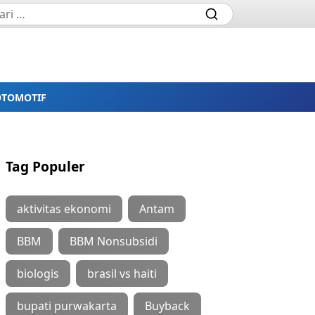
OTOMOTIF
Tag Populer
aktivitas ekonomi
Antam
BBM
BBM Nonsubsidi
biologis
brasil vs haiti
bupati purwakarta
Buyback