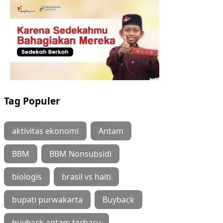
Tag Populer
aktivitas ekonomi
Antam
BBM
BBM Nonsubsidi
biologis
brasil vs haiti
bupati purwakarta
Buyback
buyback antam terbaru