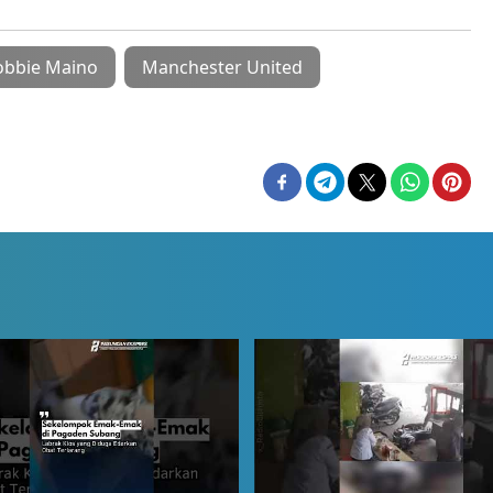
obbie Maino
Manchester United