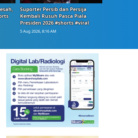
Resah,
Suporter Persib dan Persija
orts
Kembali Rusuh Pasca Piala
Presiden 2026 #shorts #viral
5 Aug 2026, 8:16 AM