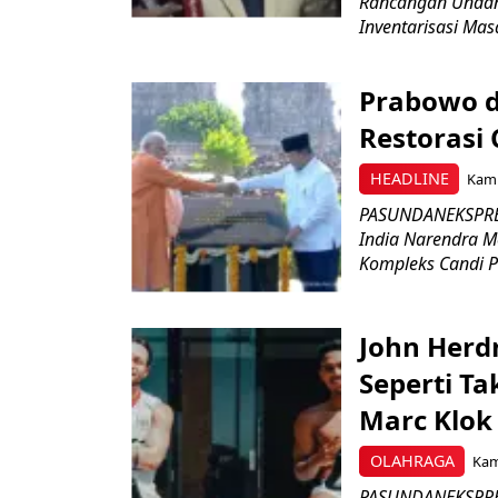
Rancangan Undan
Inventarisasi Mas
Prabowo d
Restorasi
HEADLINE
Kami
PASUNDANEKSPRES
India Narendra M
Kompleks Candi P
John Herd
Seperti Ta
Marc Klok 
OLAHRAGA
Kami
PASUNDANEKSPRES