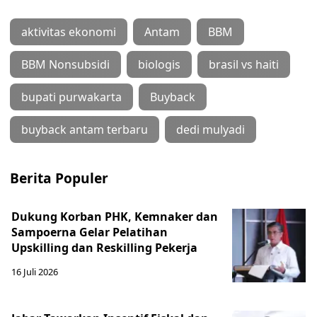
aktivitas ekonomi
Antam
BBM
BBM Nonsubsidi
biologis
brasil vs haiti
bupati purwakarta
Buyback
buyback antam terbaru
dedi mulyadi
Berita Populer
Dukung Korban PHK, Kemnaker dan
Sampoerna Gelar Pelatihan
Upskilling dan Reskilling Pekerja
16 Juli 2026