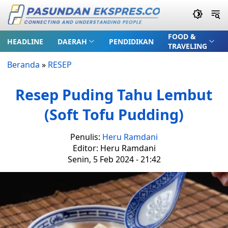
FOOD &
HEADLINE
DAERAH
PENDIDIKAN
TRAVELING
Beranda
»
RESEP
Resep Puding Tahu Lembut
(Soft Tofu Pudding)
Penulis:
Heru Ramdani
Editor: Heru Ramdani
Senin, 5 Feb 2024 - 21:42