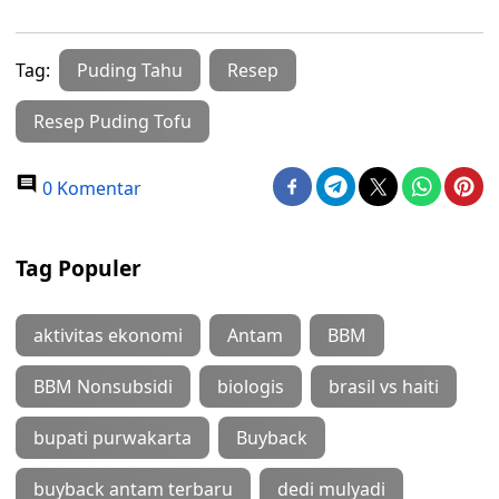
Tag:
Puding Tahu
Resep
Resep Puding Tofu
0 Komentar
Tag Populer
aktivitas ekonomi
Antam
BBM
BBM Nonsubsidi
biologis
brasil vs haiti
bupati purwakarta
Buyback
buyback antam terbaru
dedi mulyadi