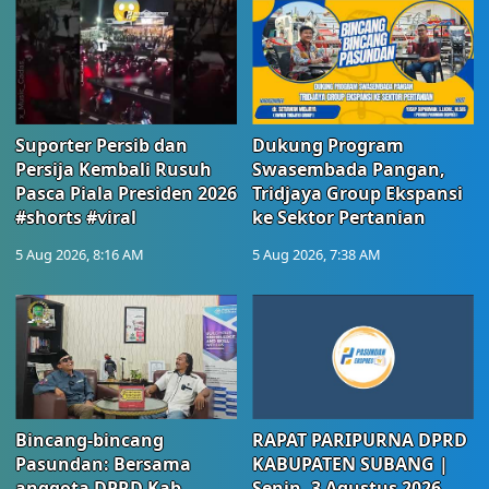
Suporter Persib dan
Dukung Program
Persija Kembali Rusuh
Swasembada Pangan,
Pasca Piala Presiden 2026
Tridjaya Group Ekspansi
#shorts #viral
ke Sektor Pertanian
5 Aug 2026, 8:16 AM
5 Aug 2026, 7:38 AM
Bincang-bincang
RAPAT PARIPURNA DPRD
Pasundan: Bersama
KABUPATEN SUBANG |
anggota DPRD Kab.
Senin, 3 Agustus 2026