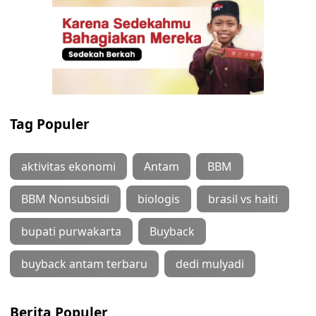
Tag Populer
aktivitas ekonomi
Antam
BBM
BBM Nonsubsidi
biologis
brasil vs haiti
bupati purwakarta
Buyback
buyback antam terbaru
dedi mulyadi
Berita Populer