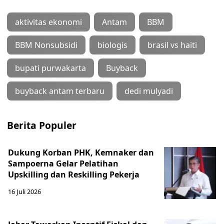
aktivitas ekonomi
Antam
BBM
BBM Nonsubsidi
biologis
brasil vs haiti
bupati purwakarta
Buyback
buyback antam terbaru
dedi mulyadi
Berita Populer
Dukung Korban PHK, Kemnaker dan
Sampoerna Gelar Pelatihan
Upskilling dan Reskilling Pekerja
16 Juli 2026