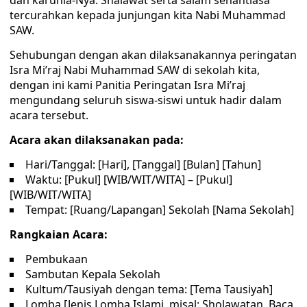
dan karunia-Nya. Shalawat serta salam senantiasa
tercurahkan kepada junjungan kita Nabi Muhammad
SAW.
Sehubungan dengan akan dilaksanakannya peringatan
Isra Mi’raj Nabi Muhammad SAW di sekolah kita,
dengan ini kami Panitia Peringatan Isra Mi’raj
mengundang seluruh siswa-siswi untuk hadir dalam
acara tersebut.
Acara akan dilaksanakan pada:
Hari/Tanggal: [Hari], [Tanggal] [Bulan] [Tahun]
Waktu: [Pukul] [WIB/WIT/WITA] – [Pukul]
[WIB/WIT/WITA]
Tempat: [Ruang/Lapangan] Sekolah [Nama Sekolah]
Rangkaian Acara:
Pembukaan
Sambutan Kepala Sekolah
Kultum/Tausiyah dengan tema: [Tema Tausiyah]
Lomba [Jenis Lomba Islami, misal: Sholawatan, Baca