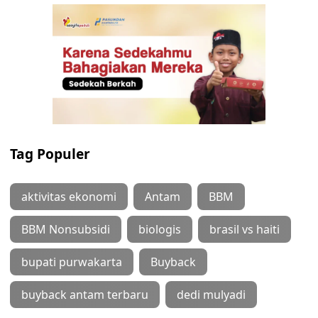
Tag Populer
aktivitas ekonomi
Antam
BBM
BBM Nonsubsidi
biologis
brasil vs haiti
bupati purwakarta
Buyback
buyback antam terbaru
dedi mulyadi