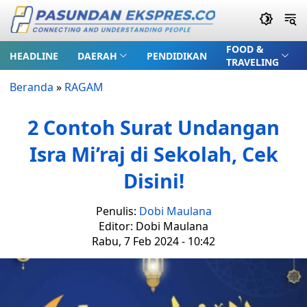
FOOD &
HEADLINE
DAERAH
PENDIDIKAN
TRAVELING
Beranda
»
RAGAM
2 Contoh Surat Undangan
Isra Mi’raj di Sekolah, Cek
Disini!
Penulis:
Dobi Maulana
Editor: Dobi Maulana
Rabu, 7 Feb 2024 - 10:42