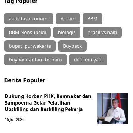
Tag Populer
aktivitas ekonomi
Antam
BBM
BBM Nonsubsidi
biologis
brasil vs haiti
bupati purwakarta
Buyback
buyback antam terbaru
dedi mulyadi
Berita Populer
Dukung Korban PHK, Kemnaker dan
Sampoerna Gelar Pelatihan
Upskilling dan Reskilling Pekerja
16 Juli 2026