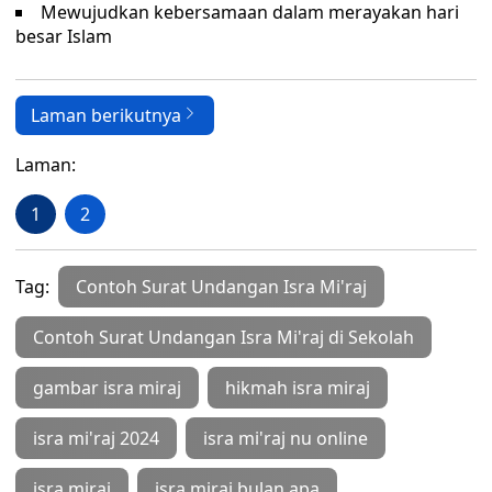
Mewujudkan kebersamaan dalam merayakan hari
besar Islam
Laman berikutnya
Laman:
1
2
Tag:
Contoh Surat Undangan Isra Mi'raj
Contoh Surat Undangan Isra Mi'raj di Sekolah
gambar isra miraj
hikmah isra miraj
isra mi'raj 2024
isra mi'raj nu online
isra miraj
isra miraj bulan apa