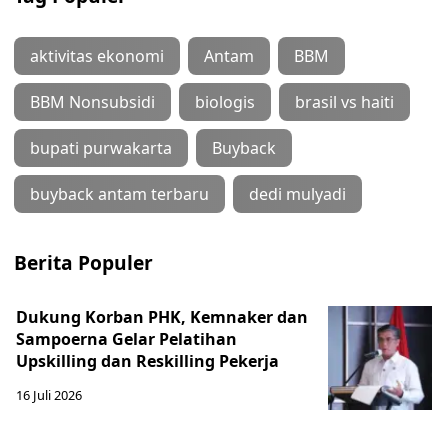
aktivitas ekonomi
Antam
BBM
BBM Nonsubsidi
biologis
brasil vs haiti
bupati purwakarta
Buyback
buyback antam terbaru
dedi mulyadi
Berita Populer
Dukung Korban PHK, Kemnaker dan
Sampoerna Gelar Pelatihan
Upskilling dan Reskilling Pekerja
16 Juli 2026