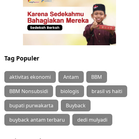
Tag Populer
aktivitas ekonomi
Antam
BBM
BBM Nonsubsidi
biologis
brasil vs haiti
bupati purwakarta
Buyback
buyback antam terbaru
dedi mulyadi