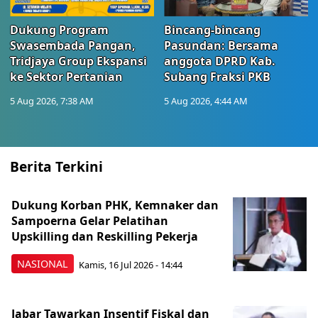
Dukung Program
Bincang-bincang
Swasembada Pangan,
Pasundan: Bersama
Tridjaya Group Ekspansi
anggota DPRD Kab.
ke Sektor Pertanian
Subang Fraksi PKB
5 Aug 2026, 7:38 AM
5 Aug 2026, 4:44 AM
Berita Terkini
Dukung Korban PHK, Kemnaker dan
Sampoerna Gelar Pelatihan
Upskilling dan Reskilling Pekerja
NASIONAL
Kamis, 16 Jul 2026 - 14:44
Jabar Tawarkan Insentif Fiskal dan