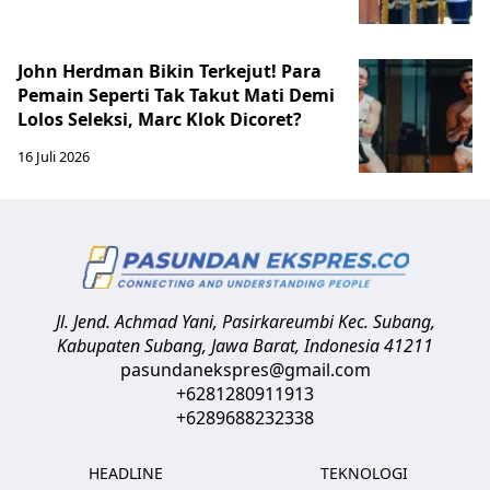
John Herdman Bikin Terkejut! Para
Pemain Seperti Tak Takut Mati Demi
Lolos Seleksi, Marc Klok Dicoret?
16 Juli 2026
Jl. Jend. Achmad Yani, Pasirkareumbi
Kec. Subang,
Kabupaten Subang, Jawa Barat
,
Indonesia
41211
pasundanekspres@gmail.com
+6281280911913
+6289688232338
HEADLINE
TEKNOLOGI