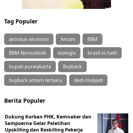
Tag Populer
aktivitas ekonomi
Antam
BBM
BBM Nonsubsidi
biologis
brasil vs haiti
bupati purwakarta
Buyback
buyback antam terbaru
dedi mulyadi
Berita Populer
Dukung Korban PHK, Kemnaker dan
Sampoerna Gelar Pelatihan
Upskilling dan Reskilling Pekerja