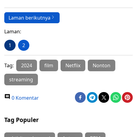
Laman berikutnya
Laman:
1
2
Tag:
2024
film
Netflix
Nonton
streaming
0 Komentar
Tag Populer