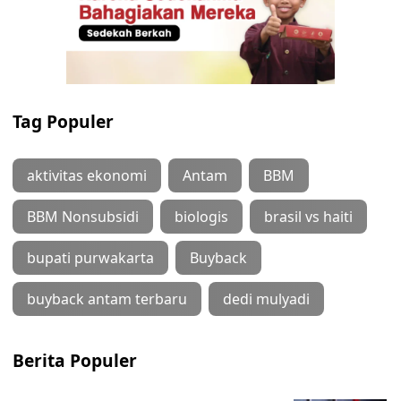
Tag Populer
aktivitas ekonomi
Antam
BBM
BBM Nonsubsidi
biologis
brasil vs haiti
bupati purwakarta
Buyback
buyback antam terbaru
dedi mulyadi
Berita Populer