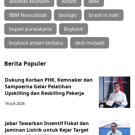
aktivitas ekonomi
Antam
BBM
BBM Nonsubsidi
biologis
brasil vs haiti
bupati purwakarta
Buyback
buyback antam terbaru
dedi mulyadi
Berita Populer
Dukung Korban PHK, Kemnaker dan
Sampoerna Gelar Pelatihan
Upskilling dan Reskilling Pekerja
16 Juli 2026
Jabar Tawarkan Insentif Fiskal dan
Jaminan Listrik untuk Kejar Target