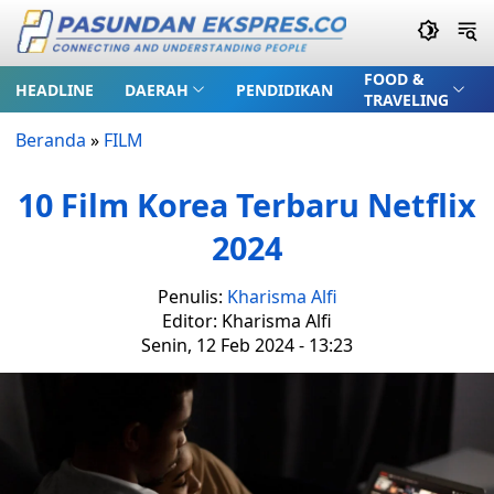
FOOD &
HEADLINE
DAERAH
PENDIDIKAN
TRAVELING
Beranda
»
FILM
10 Film Korea Terbaru Netflix
2024
Penulis:
Kharisma Alfi
Editor: Kharisma Alfi
Senin, 12 Feb 2024 - 13:23