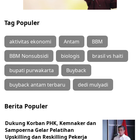
Tag Populer
aktivitas ekonomi
Antam
BBM
BBM Nonsubsidi
biologis
brasil vs haiti
bupati purwakarta
Buyback
buyback antam terbaru
dedi mulyadi
Berita Populer
Dukung Korban PHK, Kemnaker dan
Sampoerna Gelar Pelatihan
Upskilling dan Reskilling Pekerja