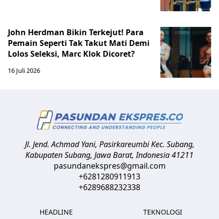
John Herdman Bikin Terkejut! Para
Pemain Seperti Tak Takut Mati Demi
Lolos Seleksi, Marc Klok Dicoret?
16 Juli 2026
Jl. Jend. Achmad Yani, Pasirkareumbi
Kec. Subang,
Kabupaten Subang, Jawa Barat
,
Indonesia
41211
pasundanekspres@gmail.com
+6281280911913
+6289688232338
HEADLINE
TEKNOLOGI