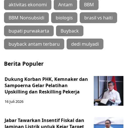
aktivitas ekonomi
Antam
BBM
BBM Nonsubsidi
biologis
brasil vs haiti
bupati purwakarta
Buyback
buyback antam terbaru
dedi mulyadi
Berita Populer
Dukung Korban PHK, Kemnaker dan
Sampoerna Gelar Pelatihan
Upskilling dan Reskilling Pekerja
16 Juli 2026
Jabar Tawarkan Insentif Fiskal dan
Jaminan Listrik untuk Kejar Target