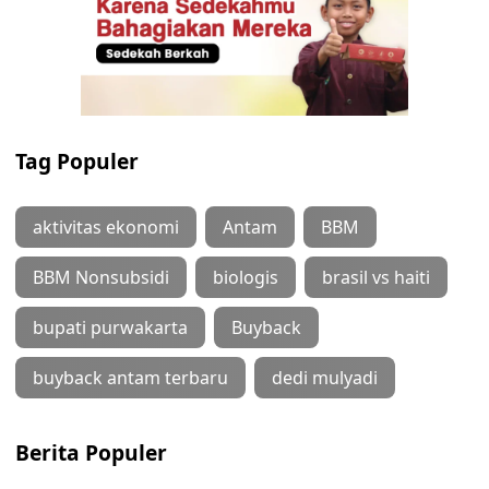
Tag Populer
aktivitas ekonomi
Antam
BBM
BBM Nonsubsidi
biologis
brasil vs haiti
bupati purwakarta
Buyback
buyback antam terbaru
dedi mulyadi
Berita Populer