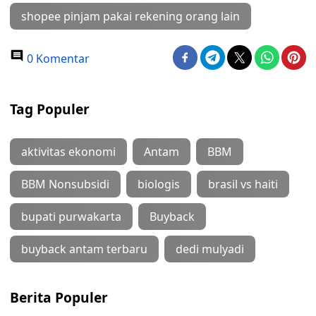
shopee pinjam pakai rekening orang lain
0 Komentar
Tag Populer
aktivitas ekonomi
Antam
BBM
BBM Nonsubsidi
biologis
brasil vs haiti
bupati purwakarta
Buyback
buyback antam terbaru
dedi mulyadi
Berita Populer