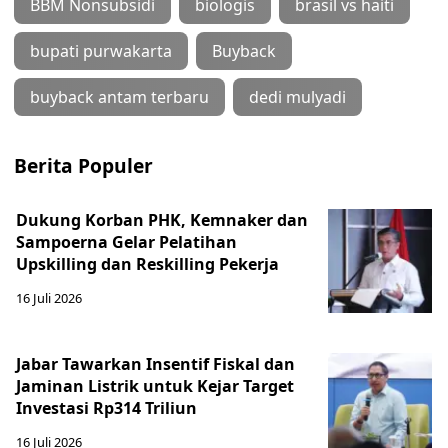
BBM Nonsubsidi
biologis
brasil vs haiti
bupati purwakarta
Buyback
buyback antam terbaru
dedi mulyadi
Berita Populer
Dukung Korban PHK, Kemnaker dan
Sampoerna Gelar Pelatihan
Upskilling dan Reskilling Pekerja
16 Juli 2026
Jabar Tawarkan Insentif Fiskal dan
Jaminan Listrik untuk Kejar Target
Investasi Rp314 Triliun
16 Juli 2026