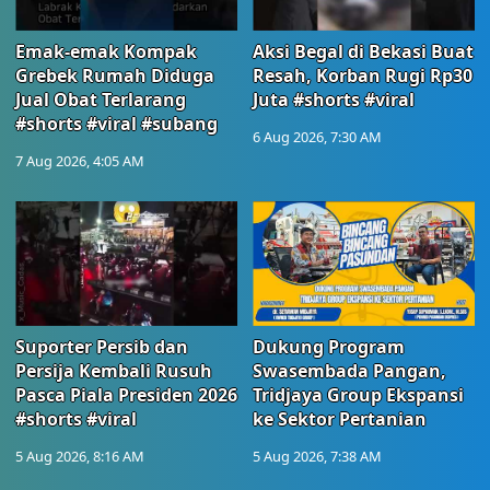
Emak-emak Kompak
Aksi Begal di Bekasi Buat
Grebek Rumah Diduga
Resah, Korban Rugi Rp30
Jual Obat Terlarang
Juta #shorts #viral
#shorts #viral #subang
6 Aug 2026, 7:30 AM
7 Aug 2026, 4:05 AM
Suporter Persib dan
Dukung Program
Persija Kembali Rusuh
Swasembada Pangan,
Pasca Piala Presiden 2026
Tridjaya Group Ekspansi
#shorts #viral
ke Sektor Pertanian
5 Aug 2026, 8:16 AM
5 Aug 2026, 7:38 AM