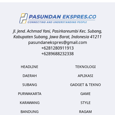
Jl. Jend. Achmad Yani, Pasirkareumbi
Kec. Subang,
Kabupaten Subang, Jawa Barat
,
Indonesia
41211
pasundanekspres@gmail.com
+6281280911913
+6289688232338
HEADLINE
TEKNOLOGI
DAERAH
APLIKASI
SUBANG
GADGET & TEKNO
PURWAKARTA
GAME
KARAWANG
STYLE
BANDUNG
RAGAM