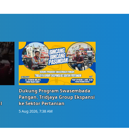
Dukung Program Swasembada
Pangan, Tridjaya Group Ekspansi
l
ke Sektor Pertanian
5 Aug 2026, 7:38 AM