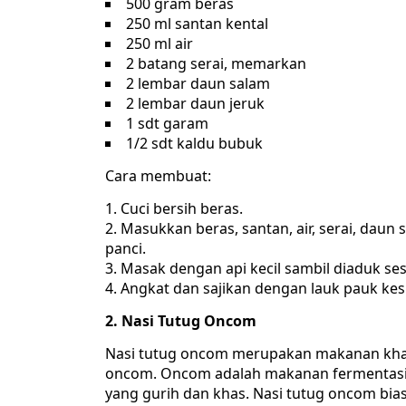
500 gram beras
250 ml santan kental
250 ml air
2 batang serai, memarkan
2 lembar daun salam
2 lembar daun jeruk
1 sdt garam
1/2 sdt kaldu bubuk
Cara membuat:
Cuci bersih beras.
Masukkan beras, santan, air, serai, daun
panci.
Masak dengan api kecil sambil diaduk ses
Angkat dan sajikan dengan lauk pauk ke
2. Nasi Tutug Oncom
Nasi tutug oncom merupakan makanan khas
oncom. Oncom adalah makanan fermentasi ya
yang gurih dan khas. Nasi tutug oncom bia