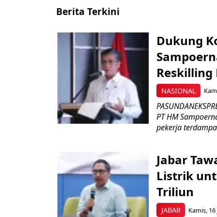
Berita Terkini
Dukung K
Sampoerna
Reskilling
NASIONAL
Kami
PASUNDANEKSPRES
PT HM Sampoerna
pekerja terdampa
Jabar Tawa
Listrik un
Triliun
JABAR
Kamis, 16 