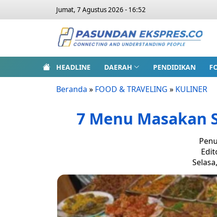
Jumat, 7 Agustus 2026 - 16:52
HEADLINE
DAERAH
PENDIDIKAN
F
Beranda
»
FOOD & TRAVELING
»
KULINER
7 Menu Masakan S
Penu
Edit
Selasa