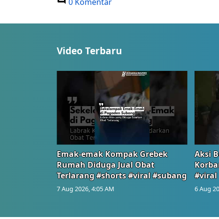
0 Komentar
Video Terbaru
Emak-emak Kompak Grebek
Aksi B
Rumah Diduga Jual Obat
Korba
Terlarang #shorts #viral #subang
#viral
7 Aug 2026, 4:05 AM
6 Aug 20