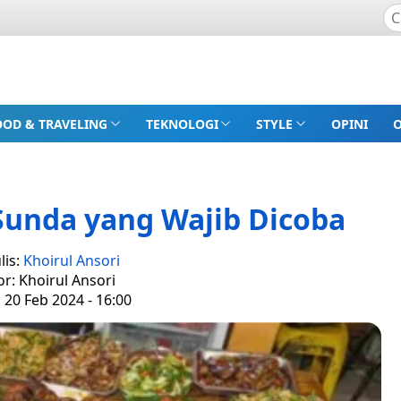
OOD & TRAVELING
TEKNOLOGI
STYLE
OPINI
unda yang Wajib Dicoba
lis:
Khoirul Ansori
or: Khoirul Ansori
, 20 Feb 2024 - 16:00