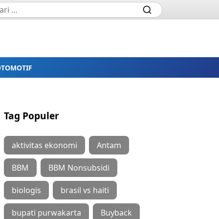
OTOMOTIF
Tag Populer
aktivitas ekonomi
Antam
BBM
BBM Nonsubsidi
biologis
brasil vs haiti
bupati purwakarta
Buyback