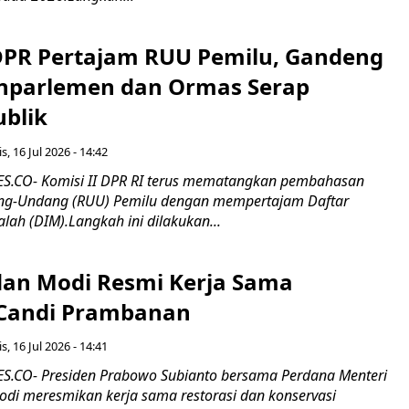
 DPR Pertajam RUU Pemilu, Gandeng
nparlemen dan Ormas Serap
ublik
s, 16 Jul 2026 - 14:42
.CO- Komisi II DPR RI terus mematangkan pembahasan
g-Undang (RUU) Pemilu dengan mempertajam Daftar
alah (DIM).Langkah ini dilakukan...
an Modi Resmi Kerja Sama
 Candi Prambanan
s, 16 Jul 2026 - 14:41
.CO- Presiden Prabowo Subianto bersama Perdana Menteri
odi meresmikan kerja sama restorasi dan konservasi