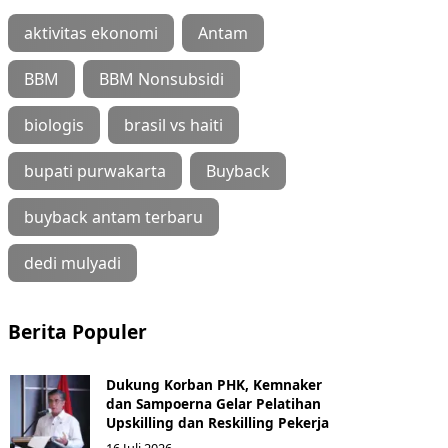
aktivitas ekonomi
Antam
BBM
BBM Nonsubsidi
biologis
brasil vs haiti
bupati purwakarta
Buyback
buyback antam terbaru
dedi mulyadi
Berita Populer
Dukung Korban PHK, Kemnaker
dan Sampoerna Gelar Pelatihan
Upskilling dan Reskilling Pekerja