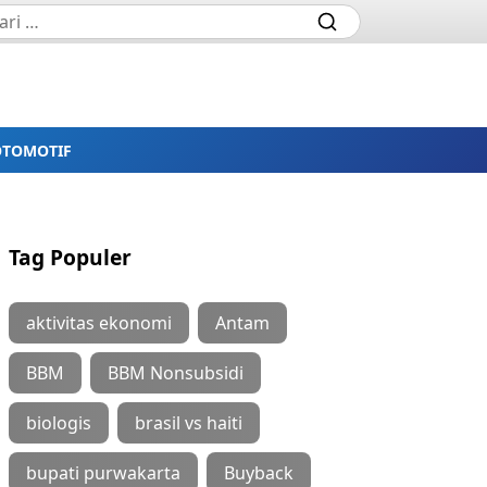
OTOMOTIF
Tag Populer
aktivitas ekonomi
Antam
BBM
BBM Nonsubsidi
biologis
brasil vs haiti
bupati purwakarta
Buyback