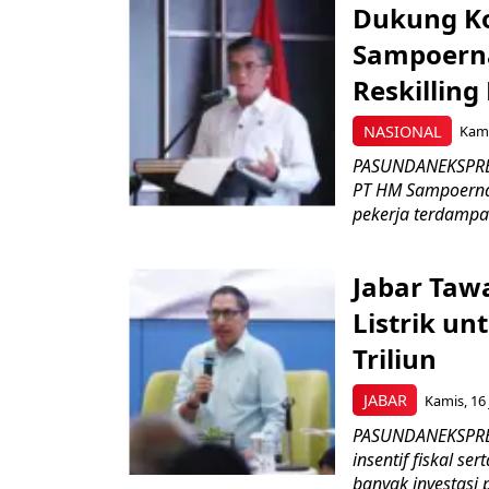
Dukung K
Sampoerna
Reskilling
NASIONAL
Kami
PASUNDANEKSPRES
PT HM Sampoerna
pekerja terdampa
Jabar Tawa
Listrik un
Triliun
JABAR
Kamis, 16 
PASUNDANEKSPRES
insentif fiskal s
banyak investasi 