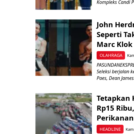
Kompleks Candi P
John Herd
Seperti Ta
Marc Klok 
OLAHRAGA
Kami
PASUNDANEKSPRES
Seleksi berjalan
Paes, Dean James.
Tetapkan 
Rp15 Ribu,
Perikanan
HEADLINE
Kami