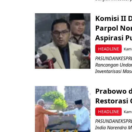
Komisi II
Parpol No
Aspirasi P
HEADLINE
Kami
PASUNDANKESPRES
Rancangan Undan
Inventarisasi Mas
Prabowo d
Restorasi
HEADLINE
Kami
PASUNDANEKSPRES
India Narendra M