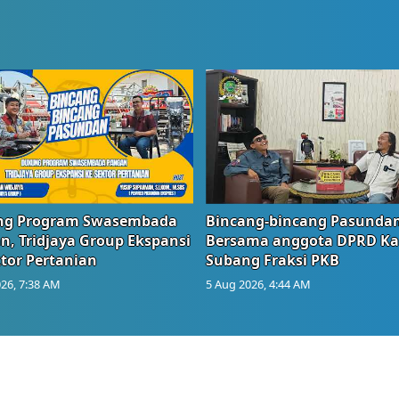
g Program Swasembada
Bincang-bincang Pasundan
n, Tridjaya Group Ekspansi
Bersama anggota DPRD Ka
tor Pertanian
Subang Fraksi PKB
26, 7:38 AM
5 Aug 2026, 4:44 AM