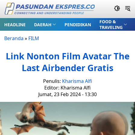
FOOD &
HEADLINE
DAERAH
PENDIDIKAN
TRAVELING
Beranda
»
FILM
Link Nonton Film Avatar The
Last Airbender Gratis
Penulis:
Kharisma Alfi
Editor: Kharisma Alfi
Jumat, 23 Feb 2024 - 13:30