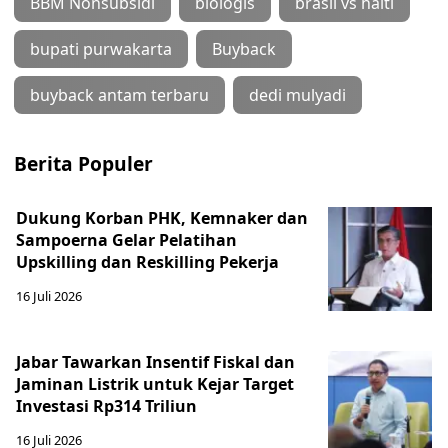
BBM Nonsubsidi
biologis
brasil vs haiti
bupati purwakarta
Buyback
buyback antam terbaru
dedi mulyadi
Berita Populer
Dukung Korban PHK, Kemnaker dan
Sampoerna Gelar Pelatihan
Upskilling dan Reskilling Pekerja
16 Juli 2026
Jabar Tawarkan Insentif Fiskal dan
Jaminan Listrik untuk Kejar Target
Investasi Rp314 Triliun
16 Juli 2026