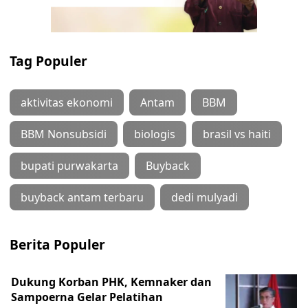
Tag Populer
aktivitas ekonomi
Antam
BBM
BBM Nonsubsidi
biologis
brasil vs haiti
bupati purwakarta
Buyback
buyback antam terbaru
dedi mulyadi
Berita Populer
Dukung Korban PHK, Kemnaker dan
Sampoerna Gelar Pelatihan