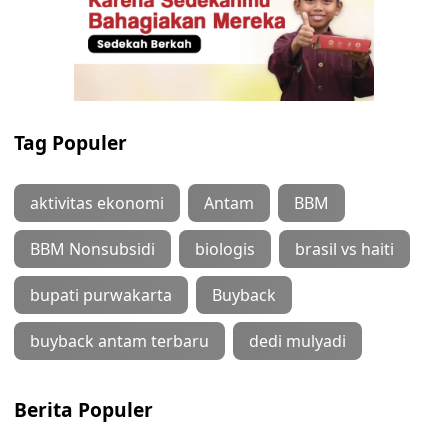
Tag Populer
aktivitas ekonomi
Antam
BBM
BBM Nonsubsidi
biologis
brasil vs haiti
bupati purwakarta
Buyback
buyback antam terbaru
dedi mulyadi
Berita Populer