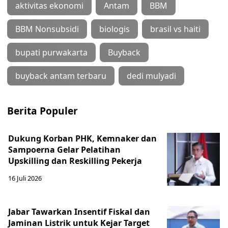
aktivitas ekonomi
Antam
BBM
BBM Nonsubsidi
biologis
brasil vs haiti
bupati purwakarta
Buyback
buyback antam terbaru
dedi mulyadi
Berita Populer
Dukung Korban PHK, Kemnaker dan
Sampoerna Gelar Pelatihan
Upskilling dan Reskilling Pekerja
16 Juli 2026
Jabar Tawarkan Insentif Fiskal dan
Jaminan Listrik untuk Kejar Target