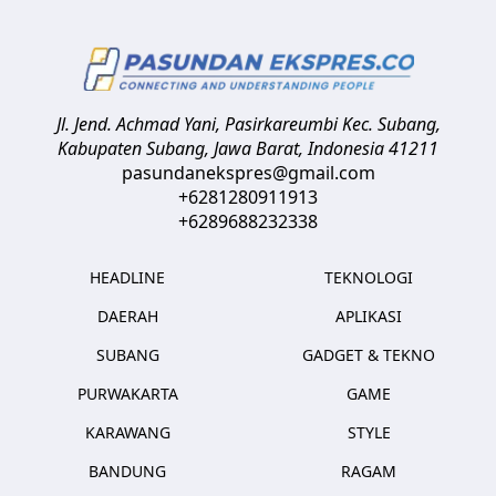
Jl. Jend. Achmad Yani, Pasirkareumbi
Kec. Subang,
Kabupaten Subang, Jawa Barat
,
Indonesia
41211
pasundanekspres@gmail.com
+6281280911913
+6289688232338
HEADLINE
TEKNOLOGI
DAERAH
APLIKASI
SUBANG
GADGET & TEKNO
PURWAKARTA
GAME
KARAWANG
STYLE
BANDUNG
RAGAM