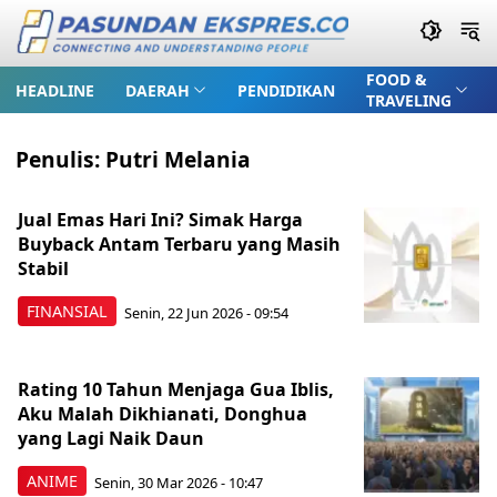
FOOD &
HEADLINE
DAERAH
PENDIDIKAN
TRAVELING
Penulis:
Putri Melania
Jual Emas Hari Ini? Simak Harga
Buyback Antam Terbaru yang Masih
Stabil
FINANSIAL
Senin, 22 Jun 2026 - 09:54
Rating 10 Tahun Menjaga Gua Iblis,
Aku Malah Dikhianati, Donghua
yang Lagi Naik Daun
ANIME
Senin, 30 Mar 2026 - 10:47