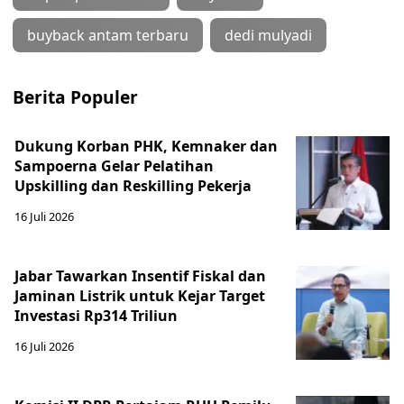
buyback antam terbaru
dedi mulyadi
Berita Populer
Dukung Korban PHK, Kemnaker dan
Sampoerna Gelar Pelatihan
Upskilling dan Reskilling Pekerja
16 Juli 2026
Jabar Tawarkan Insentif Fiskal dan
Jaminan Listrik untuk Kejar Target
Investasi Rp314 Triliun
16 Juli 2026