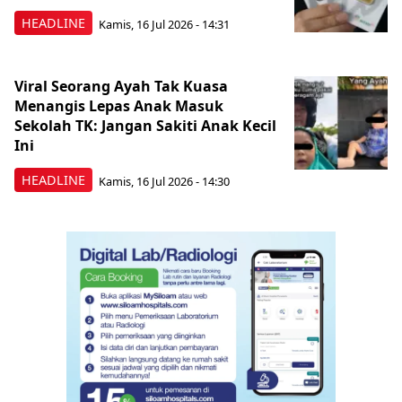
HEADLINE
Kamis, 16 Jul 2026 - 14:31
Viral Seorang Ayah Tak Kuasa
Menangis Lepas Anak Masuk
Sekolah TK: Jangan Sakiti Anak Kecil
Ini
HEADLINE
Kamis, 16 Jul 2026 - 14:30