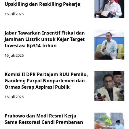
Upskilling dan Reskilling Pekerja
16 Juli 2026
Jabar Tawarkan Insentif Fiskal dan
Jaminan Listrik untuk Kejar Target
Investasi Rp314 Triliun
16 Juli 2026
Komisi II DPR Pertajam RUU Pemilu,
Gandeng Parpol Nonparlemen dan
Ormas Serap Aspirasi Publik
16 Juli 2026
Prabowo dan Modi Resmi Kerja
Sama Restorasi Candi Prambanan