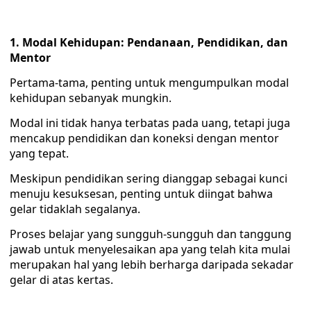
1. Modal Kehidupan: Pendanaan, Pendidikan, dan
Mentor
Pertama-tama, penting untuk mengumpulkan modal
kehidupan sebanyak mungkin.
Modal ini tidak hanya terbatas pada uang, tetapi juga
mencakup pendidikan dan koneksi dengan mentor
yang tepat.
Meskipun pendidikan sering dianggap sebagai kunci
menuju kesuksesan, penting untuk diingat bahwa
gelar tidaklah segalanya.
Proses belajar yang sungguh-sungguh dan tanggung
jawab untuk menyelesaikan apa yang telah kita mulai
merupakan hal yang lebih berharga daripada sekadar
gelar di atas kertas.