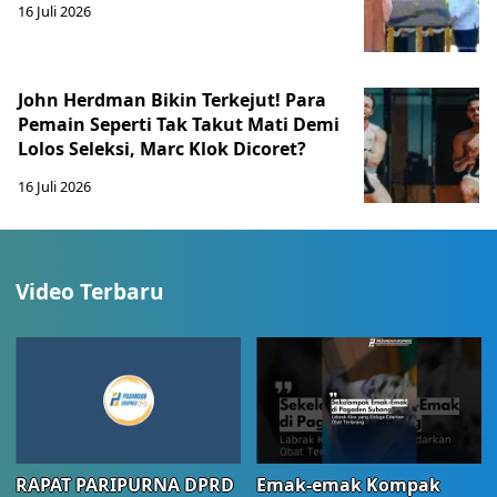
16 Juli 2026
John Herdman Bikin Terkejut! Para
Pemain Seperti Tak Takut Mati Demi
Lolos Seleksi, Marc Klok Dicoret?
16 Juli 2026
Video Terbaru
RAPAT PARIPURNA DPRD
Emak-emak Kompak