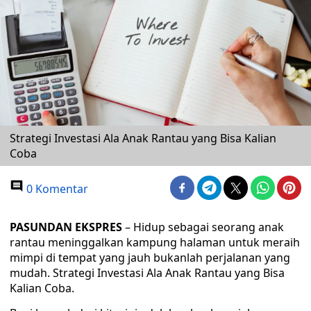
Strategi Investasi Ala Anak Rantau yang Bisa Kalian
Coba
0 Komentar
PASUNDAN EKSPRES
– Hidup sebagai seorang anak
rantau meninggalkan kampung halaman untuk meraih
mimpi di tempat yang jauh bukanlah perjalanan yang
mudah. Strategi Investasi Ala Anak Rantau yang Bisa
Kalian Coba.