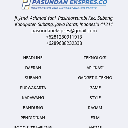
Jl. Jend. Achmad Yani, Pasirkareumbi
Kec. Subang,
Kabupaten Subang, Jawa Barat
,
Indonesia
41211
pasundanekspres@gmail.com
+6281280911913
+6289688232338
HEADLINE
TEKNOLOGI
DAERAH
APLIKASI
SUBANG
GADGET & TEKNO
PURWAKARTA
GAME
KARAWANG
STYLE
BANDUNG
RAGAM
PENDIDIKAN
FILM
FOOD & TRAVELING
ANIME