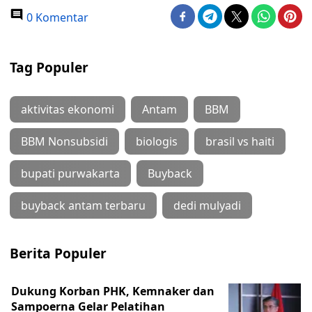
0 Komentar
Tag Populer
aktivitas ekonomi
Antam
BBM
BBM Nonsubsidi
biologis
brasil vs haiti
bupati purwakarta
Buyback
buyback antam terbaru
dedi mulyadi
Berita Populer
Dukung Korban PHK, Kemnaker dan
Sampoerna Gelar Pelatihan