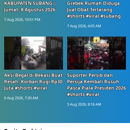
KABUPATEN SUBANG |
Grebek Rumah Diduga
Jumat, 8 Agustus 2026
Jual Obat Terlarang
#shorts #viral #subang
7 Aug 2026, 10:51 PM
7 Aug 2026, 4:05 AM
Aksi Begal di Bekasi Buat
Suporter Persib dan
Resah, Korban Rugi Rp30
Persija Kembali Rusuh
Juta #shorts #viral
Pasca Piala Presiden 2026
#shorts #viral
6 Aug 2026, 7:30 AM
5 Aug 2026, 8:16 AM