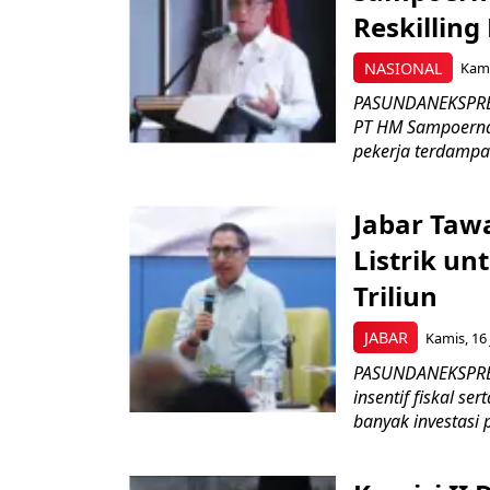
Reskilling
NASIONAL
Kami
PASUNDANEKSPRES
PT HM Sampoerna
pekerja terdampa
Jabar Tawa
Listrik un
Triliun
JABAR
Kamis, 16 
PASUNDANEKSPRES
insentif fiskal s
banyak investasi 