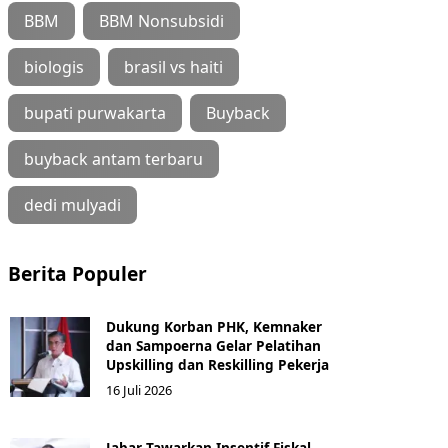
BBM
BBM Nonsubsidi
biologis
brasil vs haiti
bupati purwakarta
Buyback
buyback antam terbaru
dedi mulyadi
Berita Populer
Dukung Korban PHK, Kemnaker
dan Sampoerna Gelar Pelatihan
Upskilling dan Reskilling Pekerja
16 Juli 2026
Jabar Tawarkan Insentif Fiskal