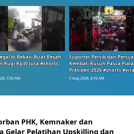
egal di Bekasi Buat Resah,
Suporter Persib dan Persija
n Rugi Rp30 Juta #shorts
Kembali Rusuh Pasca Piala
Presiden 2026 #shorts #vira
26, 7:30 AM
5 Aug 2026, 8:16 AM
orban PHK, Kemnaker dan
 Gelar Pelatihan Upskilling dan