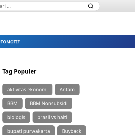
OTOMOTIF
Tag Populer
aktivitas ekonomi
Antam
BBM
BBM Nonsubsidi
biologis
brasil vs haiti
bupati purwakarta
Buyback