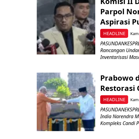
Komisi II
Parpol No
Aspirasi P
HEADLINE
Kami
PASUNDANKESPRES
Rancangan Undan
Inventarisasi Mas
Prabowo d
Restorasi
HEADLINE
Kami
PASUNDANEKSPRES
India Narendra M
Kompleks Candi P