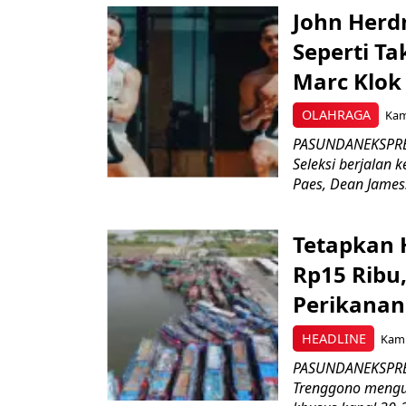
John Herd
Seperti Ta
Marc Klok 
OLAHRAGA
Kami
PASUNDANEKSPRES
Seleksi berjalan
Paes, Dean James.
Tetapkan 
Rp15 Ribu,
Perikanan
HEADLINE
Kami
PASUNDANEKSPRES
Trenggono meng