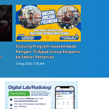
Dukung Program Swasembada
Pangan, Tridjaya Group Ekspansi
l
ke Sektor Pertanian
5 Aug 2026, 7:38 AM