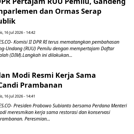
 DPR Pertajam RUU Pemilu, Gandeng
nparlemen dan Ormas Serap
ublik
s, 16 Jul 2026 - 14:42
.CO- Komisi II DPR RI terus mematangkan pembahasan
g-Undang (RUU) Pemilu dengan mempertajam Daftar
alah (DIM).Langkah ini dilakukan...
an Modi Resmi Kerja Sama
 Candi Prambanan
s, 16 Jul 2026 - 14:41
.CO- Presiden Prabowo Subianto bersama Perdana Menteri
odi meresmikan kerja sama restorasi dan konservasi
rambanan. Peresmian...