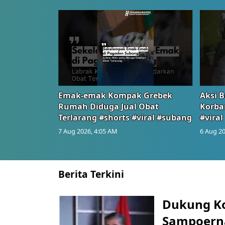
Emak-emak Kompak Grebek
Aksi B
Rumah Diduga Jual Obat
Korba
Terlarang #shorts #viral #subang
#viral
7 Aug 2026, 4:05 AM
6 Aug 20
Berita Terkini
Dukung K
Sampoerna