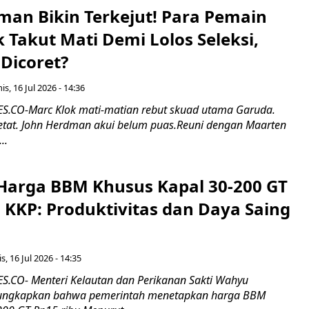
man Bikin Terkejut! Para Pemain
k Takut Mati Demi Lolos Seleksi,
Dicoret?
s, 16 Jul 2026 - 14:36
.CO-Marc Klok mati-matian rebut skuad utama Garuda.
 ketat. John Herdman akui belum puas.Reuni dengan Maarten
..
Harga BBM Khusus Kapal 30-200 GT
 KKP: Produktivitas dan Daya Saing
s, 16 Jul 2026 - 14:35
.CO- Menteri Kelautan dan Perikanan Sakti Wahyu
ungkapkan bahwa pemerintah menetapkan harga BBM