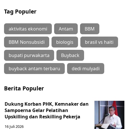
Tag Populer
aktivitas ekonomi
Antam
BBM
BBM Nonsubsidi
biologis
brasil vs haiti
bupati purwakarta
Buyback
buyback antam terbaru
dedi mulyadi
Berita Populer
Dukung Korban PHK, Kemnaker dan
Sampoerna Gelar Pelatihan
Upskilling dan Reskilling Pekerja
16 Juli 2026