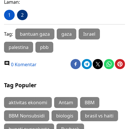
Laman:
1
2
Tag:
bantuan gaza
gaza
Israel
palestina
pbb
0 Komentar
Tag Populer
aktivitas ekonomi
Antam
BBM
BBM Nonsubsidi
biologis
brasil vs haiti