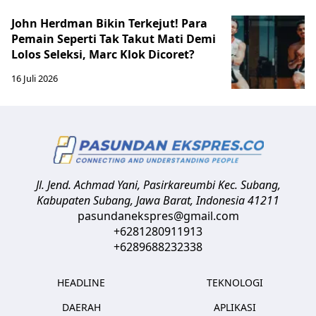
John Herdman Bikin Terkejut! Para
Pemain Seperti Tak Takut Mati Demi
Lolos Seleksi, Marc Klok Dicoret?
16 Juli 2026
Jl. Jend. Achmad Yani, Pasirkareumbi
Kec. Subang,
Kabupaten Subang, Jawa Barat
,
Indonesia
41211
pasundanekspres@gmail.com
+6281280911913
+6289688232338
HEADLINE
TEKNOLOGI
DAERAH
APLIKASI