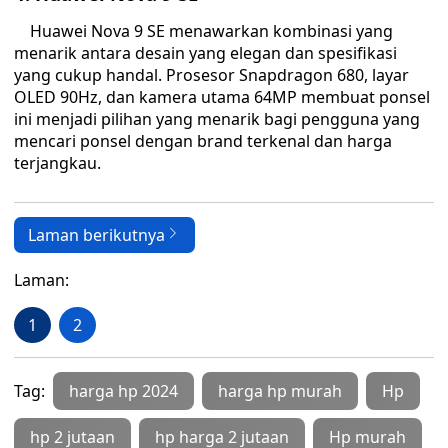
Huawei Nova 9 SE menawarkan kombinasi yang
menarik antara desain yang elegan dan spesifikasi
yang cukup handal. Prosesor Snapdragon 680, layar
OLED 90Hz, dan kamera utama 64MP membuat ponsel
ini menjadi pilihan yang menarik bagi pengguna yang
mencari ponsel dengan brand terkenal dan harga
terjangkau.
Laman berikutnya
Laman:
1
2
Tag:
harga hp 2024
harga hp murah
Hp
hp 2 jutaan
hp harga 2 jutaan
Hp murah