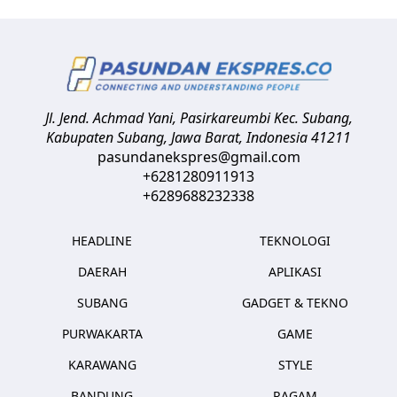
Jl. Jend. Achmad Yani, Pasirkareumbi
Kec. Subang,
Kabupaten Subang, Jawa Barat
,
Indonesia
41211
pasundanekspres@gmail.com
+6281280911913
+6289688232338
HEADLINE
TEKNOLOGI
DAERAH
APLIKASI
SUBANG
GADGET & TEKNO
PURWAKARTA
GAME
KARAWANG
STYLE
BANDUNG
RAGAM