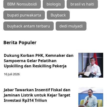
BBM Nonsubsidi
biologis
brasil vs haiti
bupati purwakarta
Buyback
buyback antam terbaru
dedi mulyadi
Berita Populer
Dukung Korban PHK, Kemnaker dan
Sampoerna Gelar Pelatihan
Upskilling dan Reskilling Pekerja
16 Juli 2026
Jabar Tawarkan Insentif Fiskal dan
Jaminan Listrik untuk Kejar Target
Investasi Rp314 Triliun