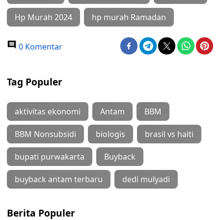
Hp Murah 2024
hp murah Ramadan
0 Komentar
Tag Populer
aktivitas ekonomi
Antam
BBM
BBM Nonsubsidi
biologis
brasil vs haiti
bupati purwakarta
Buyback
buyback antam terbaru
dedi mulyadi
Berita Populer