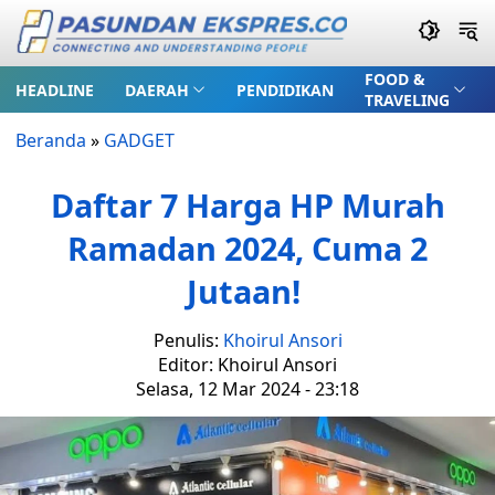
FOOD &
HEADLINE
DAERAH
PENDIDIKAN
TRAVELING
Beranda
»
GADGET
Daftar 7 Harga HP Murah
Ramadan 2024, Cuma 2
Jutaan!
Penulis:
Khoirul Ansori
Editor: Khoirul Ansori
Selasa, 12 Mar 2024 - 23:18