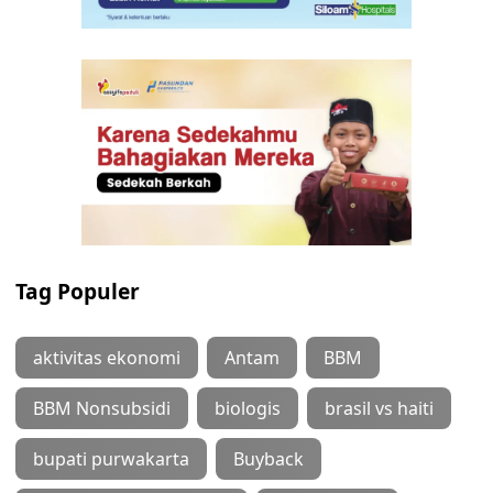
Tag Populer
aktivitas ekonomi
Antam
BBM
BBM Nonsubsidi
biologis
brasil vs haiti
bupati purwakarta
Buyback