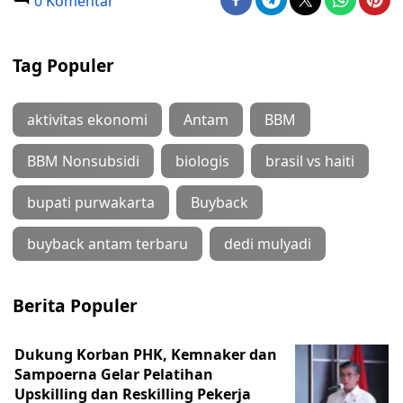
0 Komentar
Tag Populer
aktivitas ekonomi
Antam
BBM
BBM Nonsubsidi
biologis
brasil vs haiti
bupati purwakarta
Buyback
buyback antam terbaru
dedi mulyadi
Berita Populer
Dukung Korban PHK, Kemnaker dan
Sampoerna Gelar Pelatihan
Upskilling dan Reskilling Pekerja