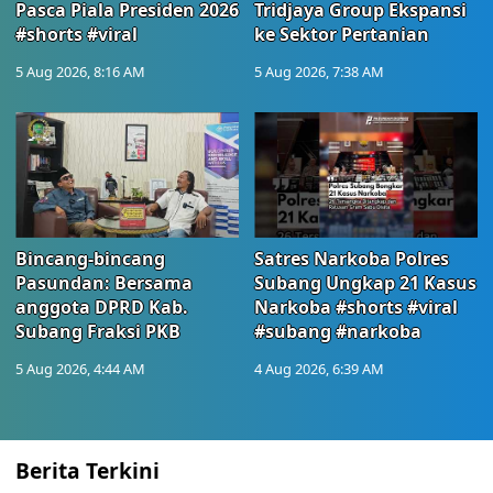
Pasca Piala Presiden 2026
Tridjaya Group Ekspansi
#shorts #viral
ke Sektor Pertanian
5 Aug 2026, 8:16 AM
5 Aug 2026, 7:38 AM
Bincang-bincang
Satres Narkoba Polres
Pasundan: Bersama
Subang Ungkap 21 Kasus
anggota DPRD Kab.
Narkoba #shorts #viral
Subang Fraksi PKB
#subang #narkoba
5 Aug 2026, 4:44 AM
4 Aug 2026, 6:39 AM
Berita Terkini