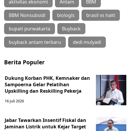
aktivitas ekonomi
Antam
BBM
BBM Nonsubsidi
biologis
brasil vs haiti
bupati purwakarta
Buyback
buyback antam terbaru
dedi mulyadi
Berita Populer
Dukung Korban PHK, Kemnaker dan
Sampoerna Gelar Pelatihan
Upskilling dan Reskilling Pekerja
16 Juli 2026
Jabar Tawarkan Insentif Fiskal dan
Jaminan Listrik untuk Kejar Target