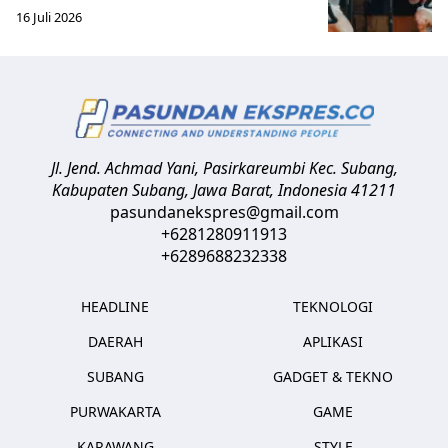
16 Juli 2026
Jl. Jend. Achmad Yani, Pasirkareumbi
Kec. Subang,
Kabupaten Subang, Jawa Barat
,
Indonesia
41211
pasundanekspres@gmail.com
+6281280911913
+6289688232338
HEADLINE
TEKNOLOGI
DAERAH
APLIKASI
SUBANG
GADGET & TEKNO
PURWAKARTA
GAME
KARAWANG
STYLE