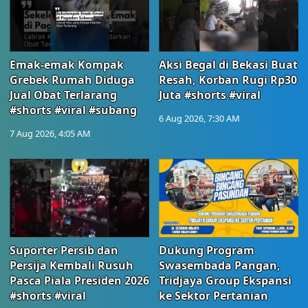
Emak-emak Kompak
Aksi Begal di Bekasi Buat
Grebek Rumah Diduga
Resah, Korban Rugi Rp30
Jual Obat Terlarang
Juta #shorts #viral
#shorts #viral #subang
6 Aug 2026, 7:30 AM
7 Aug 2026, 4:05 AM
Suporter Persib dan
Dukung Program
Persija Kembali Rusuh
Swasembada Pangan,
Pasca Piala Presiden 2026
Tridjaya Group Ekspansi
#shorts #viral
ke Sektor Pertanian