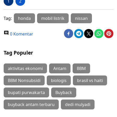
1
2
Tag:
honda
mobil listrik
nissan
0 Komentar
Tag Populer
aktivitas ekonomi
Antam
BBM
BBM Nonsubsidi
biologis
brasil vs haiti
bupati purwakarta
Buyback
buyback antam terbaru
dedi mulyadi