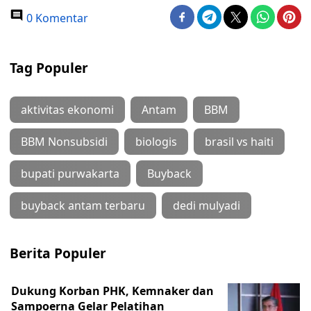
0 Komentar
Tag Populer
aktivitas ekonomi
Antam
BBM
BBM Nonsubsidi
biologis
brasil vs haiti
bupati purwakarta
Buyback
buyback antam terbaru
dedi mulyadi
Berita Populer
Dukung Korban PHK, Kemnaker dan
Sampoerna Gelar Pelatihan