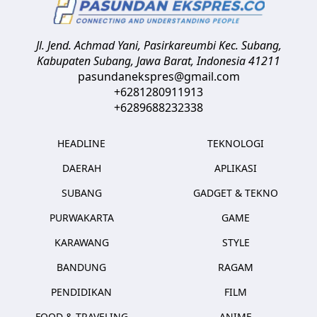
Jl. Jend. Achmad Yani, Pasirkareumbi
Kec. Subang,
Kabupaten Subang, Jawa Barat
,
Indonesia
41211
pasundanekspres@gmail.com
+6281280911913
+6289688232338
HEADLINE
TEKNOLOGI
DAERAH
APLIKASI
SUBANG
GADGET & TEKNO
PURWAKARTA
GAME
KARAWANG
STYLE
BANDUNG
RAGAM
PENDIDIKAN
FILM
FOOD & TRAVELING
ANIME