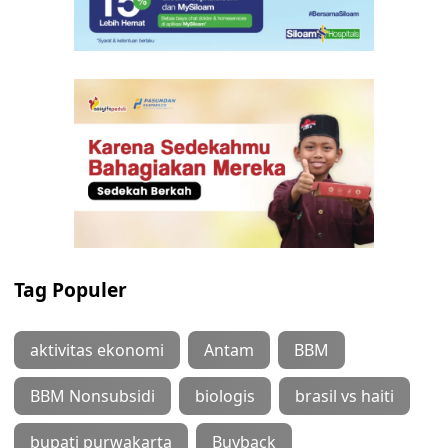
Tag Populer
aktivitas ekonomi
Antam
BBM
BBM Nonsubsidi
biologis
brasil vs haiti
bupati purwakarta
Buyback