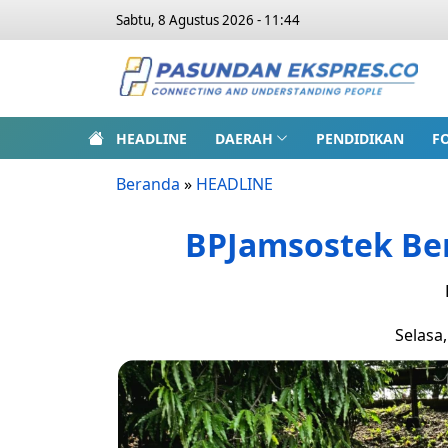
Sabtu, 8 Agustus 2026 - 11:44
HEADLINE
DAERAH
PENDIDIKAN
F
Beranda
»
HEADLINE
BPJamsostek Be
Selasa,