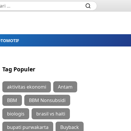
OTOMOTIF
Tag Populer
aktivitas ekonomi
Antam
BBM
BBM Nonsubsidi
biologis
brasil vs haiti
bupati purwakarta
Buyback