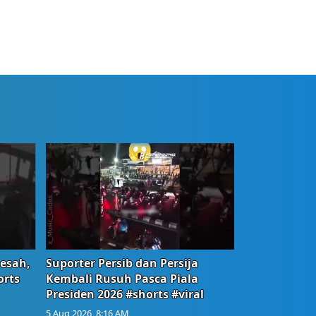
Resah,
Suporter Persib dan Persija
orts
Kembali Rusuh Pasca Piala
Presiden 2026 #shorts #viral
5 Aug 2026, 8:16 AM