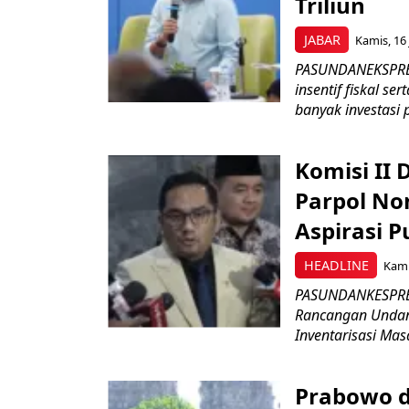
Triliun
JABAR
Kamis, 16 
PASUNDANEKSPRES
insentif fiskal s
banyak investasi 
Komisi II
Parpol No
Aspirasi P
HEADLINE
Kami
PASUNDANKESPRES
Rancangan Undan
Inventarisasi Mas
Prabowo d