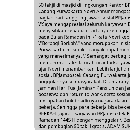
50 takjil di masjid di lingkungan Kantor
Cabang Purwakarta Novri Annur mengatak
bagian dari tanggung jawab sosial BPJam
\"Saya mengapresiasi seluruh karyawan 
menyisihkan sebagian hartanya sehingga
pada Bulan Ramadan ini,\" kata Novri kep
\"Berbagi Berkah\" yang merupakan inisi
Purwakarta ini, sedikit banyak dapat m
yang menerimanya. \"Semangat berbagi 
mempererat tali silaturahmi antarkary
ujar Novri menambahkan. Lebih lanjut di
sosial, BPJamsostek Cabang Purwakarta j
unggulannya ke masyarakat. Di antaranya
Jaminan Hari Tua, Jaminan Pensiun dan J
beasiswa dan return to work, serta sosia
merupakan bukti hadirnya negara dalam
pekerja. Sehingga para pekerja bisa beke
BERKAH. Jajaran karyawan BPJamsostek 
Ramadan 1445 H dengan menggelar \"Ber
dan pembagian 50 takjil gratis. ADAM