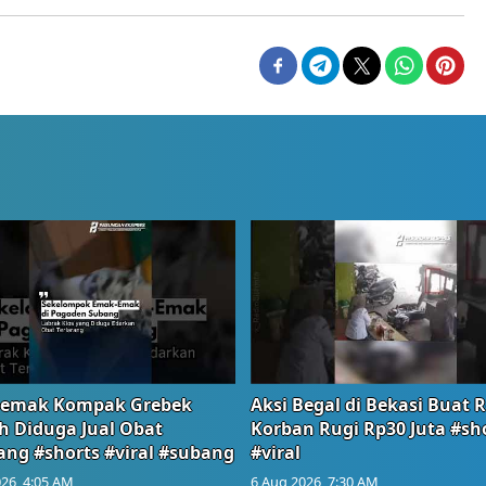
emak Kompak Grebek
Aksi Begal di Bekasi Buat 
 Diduga Jual Obat
Korban Rugi Rp30 Juta #sh
ang #shorts #viral #subang
#viral
26, 4:05 AM
6 Aug 2026, 7:30 AM