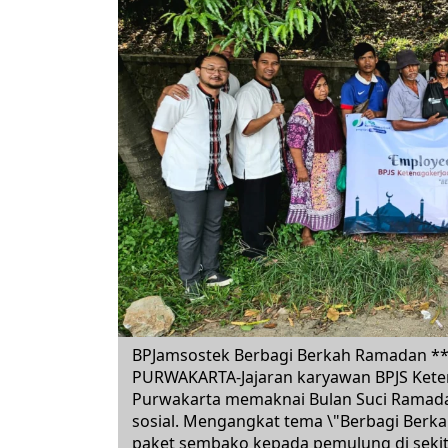
BPJamsostek Berbagi Berkah Ramadan **S
PURWAKARTA-Jajaran karyawan BPJS Kete
Purwakarta memaknai Bulan Suci Ramada
sosial. Mengangkat tema \"Berbagi Berkah
paket sembako kepada pemulung di seki