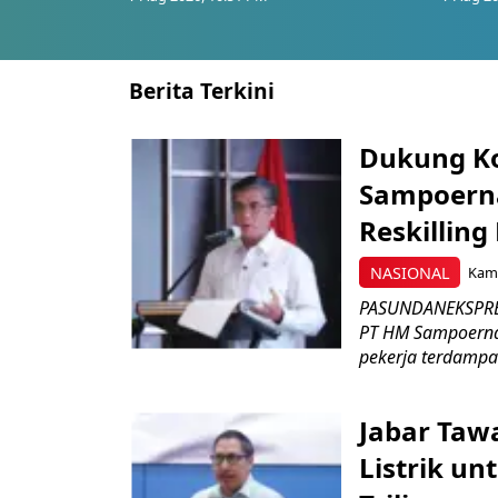
Berita Terkini
Dukung K
Sampoerna
Reskilling
NASIONAL
Kami
PASUNDANEKSPRES
PT HM Sampoerna
pekerja terdampa
Jabar Tawa
Listrik un