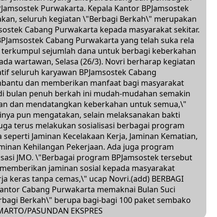
 BPJamsostek Purwakarta. Kepala Kantor BPJamsostek
an, seluruh kegiatan \"Berbagi Berkah\" merupakan
sostek Cabang Purwakarta kepada masyarakat sekitar.
BPJamsostek Cabang Purwakarta yang telah suka rela
 terkumpul sejumlah dana untuk berbagi keberkahan
ada wartawan, Selasa (26/3). Novri berharap kegiatan
atif seluruh karyawan BPJamsostek Cabang
embantu dan memberikan manfaat bagi masyarakat
di bulan penuh berkah ini mudah-mudahan semakin
awan dan mendatangkan keberkahan untuk semua,\"
rinya pun mengatakan, selain melaksanakan bakti
uga terus melakukan sosialisasi berbagai program
 seperti Jaminan Kecelakaan Kerja, Jaminan Kematian,
aminan Kehilangan Pekerjaan. Ada juga program
lisasi JMO. \"Berbagai program BPJamsostek tersebut
 memberikan jaminan sosial kepada masyarakat
rja keras tanpa cemas,\" ucap Novri.(add) BERBAGI
Kantor Cabang Purwakarta memaknai Bulan Suci
bagi Berkah\" berupa bagi-bagi 100 paket sembako
 SUMARTO/PASUNDAN EKSPRES