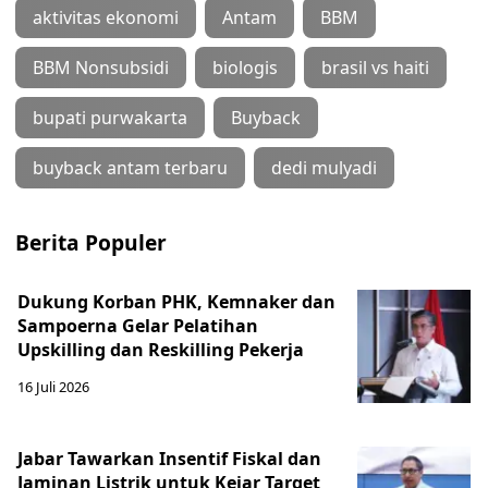
aktivitas ekonomi
Antam
BBM
BBM Nonsubsidi
biologis
brasil vs haiti
bupati purwakarta
Buyback
buyback antam terbaru
dedi mulyadi
Berita Populer
Dukung Korban PHK, Kemnaker dan
Sampoerna Gelar Pelatihan
Upskilling dan Reskilling Pekerja
16 Juli 2026
Jabar Tawarkan Insentif Fiskal dan
Jaminan Listrik untuk Kejar Target