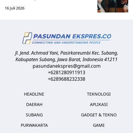
16 Juli 2026
Jl. Jend. Achmad Yani, Pasirkareumbi
Kec. Subang,
Kabupaten Subang, Jawa Barat
,
Indonesia
41211
pasundanekspres@gmail.com
+6281280911913
+6289688232338
HEADLINE
TEKNOLOGI
DAERAH
APLIKASI
SUBANG
GADGET & TEKNO
PURWAKARTA
GAME