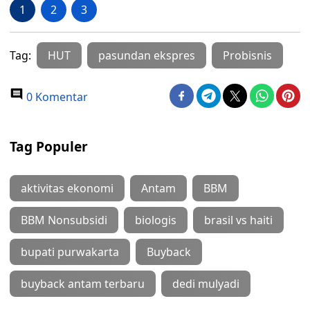
1
2
3
Tag:
HUT
pasundan ekspres
Probisnis
0 Komentar
Tag Populer
aktivitas ekonomi
Antam
BBM
BBM Nonsubsidi
biologis
brasil vs haiti
bupati purwakarta
Buyback
buyback antam terbaru
dedi mulyadi