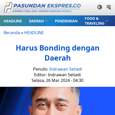
FOOD &
HEADLINE
DAERAH
PENDIDIKAN
TRAVELING
Beranda
»
HEADLINE
Harus Bonding dengan
Daerah
Penulis:
Indrawan Setiadi
Editor: Indrawan Setiadi
Selasa, 26 Mar 2024 - 04:30