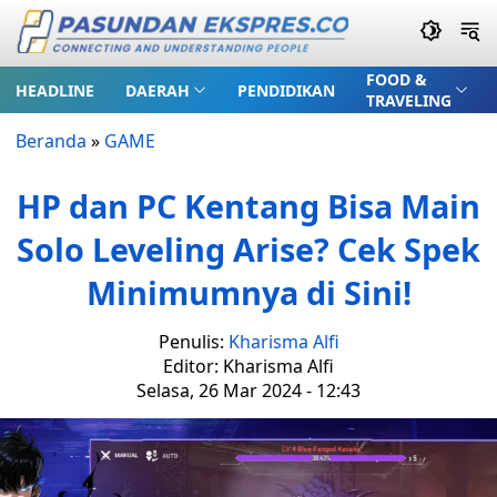
FOOD &
HEADLINE
DAERAH
PENDIDIKAN
TRAVELING
Beranda
»
GAME
HP dan PC Kentang Bisa Main
Solo Leveling Arise? Cek Spek
Minimumnya di Sini!
Penulis:
Kharisma Alfi
Editor: Kharisma Alfi
Selasa, 26 Mar 2024 - 12:43