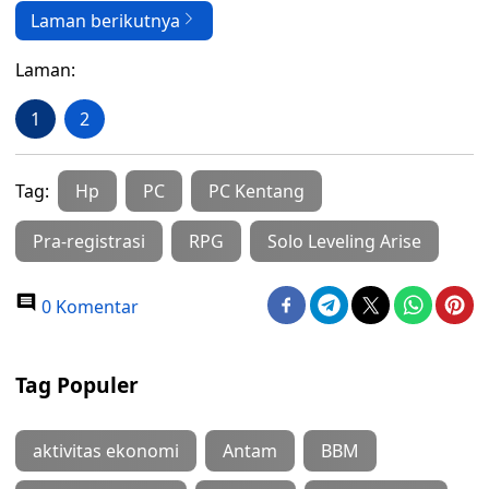
Laman berikutnya
Laman:
1
2
Tag:
Hp
PC
PC Kentang
Pra-registrasi
RPG
Solo Leveling Arise
0 Komentar
Tag Populer
aktivitas ekonomi
Antam
BBM