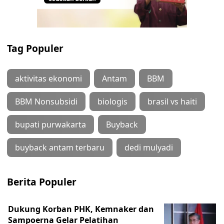
Tag Populer
aktivitas ekonomi
Antam
BBM
BBM Nonsubsidi
biologis
brasil vs haiti
bupati purwakarta
Buyback
buyback antam terbaru
dedi mulyadi
Berita Populer
Dukung Korban PHK, Kemnaker dan
Sampoerna Gelar Pelatihan