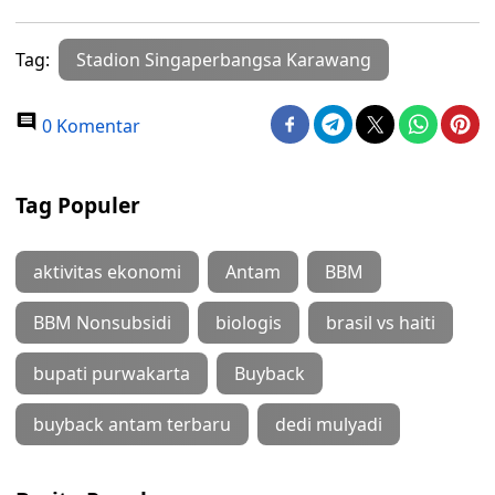
Tag:
Stadion Singaperbangsa Karawang
0 Komentar
Tag Populer
aktivitas ekonomi
Antam
BBM
BBM Nonsubsidi
biologis
brasil vs haiti
bupati purwakarta
Buyback
buyback antam terbaru
dedi mulyadi