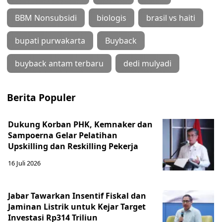
BBM Nonsubsidi
biologis
brasil vs haiti
bupati purwakarta
Buyback
buyback antam terbaru
dedi mulyadi
Berita Populer
Dukung Korban PHK, Kemnaker dan
Sampoerna Gelar Pelatihan
Upskilling dan Reskilling Pekerja
16 Juli 2026
Jabar Tawarkan Insentif Fiskal dan
Jaminan Listrik untuk Kejar Target
Investasi Rp314 Triliun