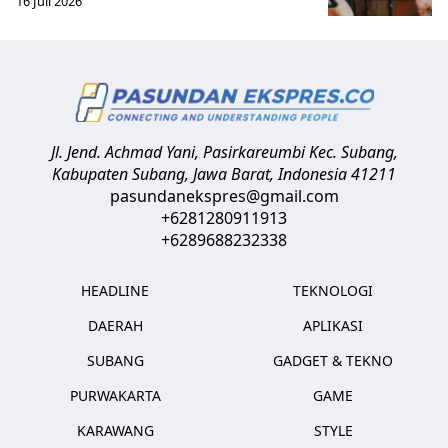
16 Juli 2026
Jl. Jend. Achmad Yani, Pasirkareumbi
Kec. Subang,
Kabupaten Subang, Jawa Barat
,
Indonesia
41211
pasundanekspres@gmail.com
+6281280911913
+6289688232338
HEADLINE
TEKNOLOGI
DAERAH
APLIKASI
SUBANG
GADGET & TEKNO
PURWAKARTA
GAME
KARAWANG
STYLE