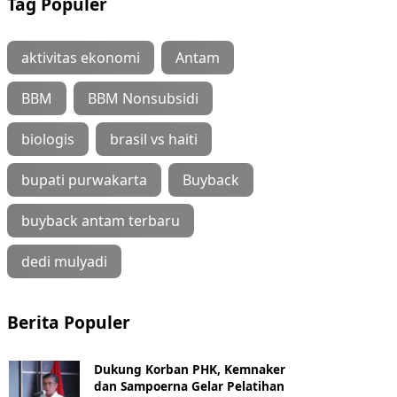
Tag Populer
aktivitas ekonomi
Antam
BBM
BBM Nonsubsidi
biologis
brasil vs haiti
bupati purwakarta
Buyback
buyback antam terbaru
dedi mulyadi
Berita Populer
Dukung Korban PHK, Kemnaker
dan Sampoerna Gelar Pelatihan