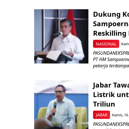
Dukung K
Sampoerna
Reskilling
NASIONAL
Kami
PASUNDANEKSPRES
PT HM Sampoerna
pekerja terdampa
Jabar Tawa
Listrik un
Triliun
JABAR
Kamis, 16 
PASUNDANEKSPRES