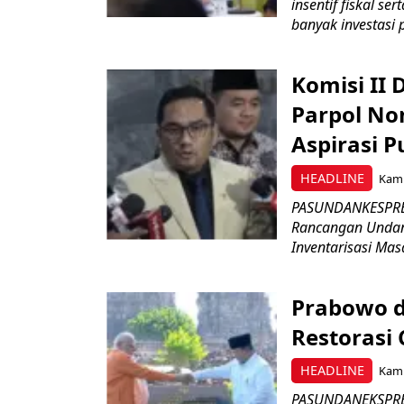
insentif fiskal s
banyak investasi 
Komisi II
Parpol No
Aspirasi P
HEADLINE
Kami
PASUNDANKESPRES
Rancangan Undan
Inventarisasi Mas
Prabowo d
Restorasi
HEADLINE
Kami
PASUNDANEKSPRES