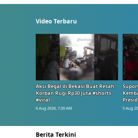
Video Terbaru
Aksi Begal di Bekasi Buat Resah,
Suport
Korban Rugi Rp30 Juta #shorts
Kemba
#viral
Presid
6 Aug 2026, 7:30 AM
5 Aug 20
Berita Terkini