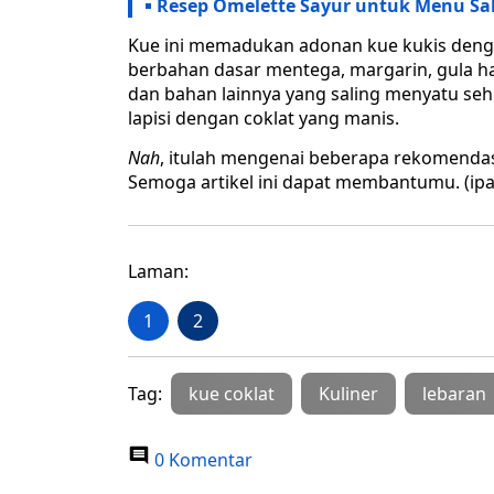
Resep Omelette Sayur untuk Menu S
Kue ini memadukan adonan kue kukis dengan
berbahan dasar mentega, margarin, gula halu
dan bahan lainnya yang saling menyatu se
lapisi dengan coklat yang manis.
Nah
, itulah mengenai beberapa rekomendas
Semoga artikel ini dapat membantumu. (ipa
Laman:
1
2
Tag:
kue coklat
Kuliner
lebaran
0 Komentar