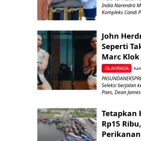
India Narendra M
Kompleks Candi P
John Herd
Seperti Ta
Marc Klok 
OLAHRAGA
Kami
PASUNDANEKSPRES
Seleksi berjalan
Paes, Dean James.
Tetapkan 
Rp15 Ribu,
Perikanan