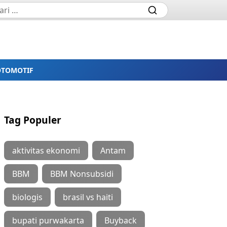
OTOMOTIF
Tag Populer
aktivitas ekonomi
Antam
BBM
BBM Nonsubsidi
biologis
brasil vs haiti
bupati purwakarta
Buyback