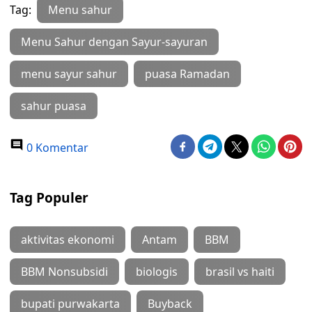
Tag:
Menu sahur
Menu Sahur dengan Sayur-sayuran
menu sayur sahur
puasa Ramadan
sahur puasa
0 Komentar
Tag Populer
aktivitas ekonomi
Antam
BBM
BBM Nonsubsidi
biologis
brasil vs haiti
bupati purwakarta
Buyback