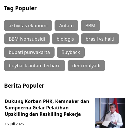
Tag Populer
aktivitas ekonomi
Antam
BBM
BBM Nonsubsidi
biologis
brasil vs haiti
bupati purwakarta
Buyback
buyback antam terbaru
dedi mulyadi
Berita Populer
Dukung Korban PHK, Kemnaker dan
Sampoerna Gelar Pelatihan
Upskilling dan Reskilling Pekerja
16 Juli 2026