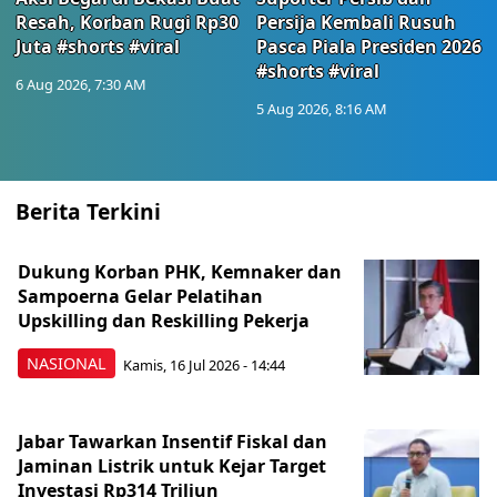
Resah, Korban Rugi Rp30
Persija Kembali Rusuh
Juta #shorts #viral
Pasca Piala Presiden 2026
#shorts #viral
6 Aug 2026, 7:30 AM
5 Aug 2026, 8:16 AM
Berita Terkini
Dukung Korban PHK, Kemnaker dan
Sampoerna Gelar Pelatihan
Upskilling dan Reskilling Pekerja
NASIONAL
Kamis, 16 Jul 2026 - 14:44
Jabar Tawarkan Insentif Fiskal dan
Jaminan Listrik untuk Kejar Target
Investasi Rp314 Triliun