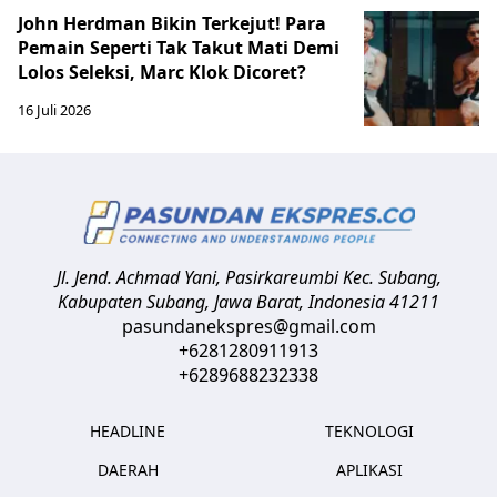
John Herdman Bikin Terkejut! Para
Pemain Seperti Tak Takut Mati Demi
Lolos Seleksi, Marc Klok Dicoret?
16 Juli 2026
Jl. Jend. Achmad Yani, Pasirkareumbi
Kec. Subang,
Kabupaten Subang, Jawa Barat
,
Indonesia
41211
pasundanekspres@gmail.com
+6281280911913
+6289688232338
HEADLINE
TEKNOLOGI
DAERAH
APLIKASI