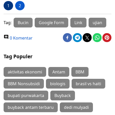
1
2
Tag:
Bucin
Google Form
Link
ujian
0 Komentar
Tag Populer
aktivitas ekonomi
Antam
BBM
BBM Nonsubsidi
biologis
brasil vs haiti
bupati purwakarta
Buyback
buyback antam terbaru
dedi mulyadi