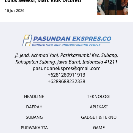
Lolos Seleksi, Marc Klok Dicoret?
16 Juli 2026
Jl. Jend. Achmad Yani, Pasirkareumbi
Kec. Subang,
Kabupaten Subang, Jawa Barat
,
Indonesia
41211
pasundanekspres@gmail.com
+6281280911913
+6289688232338
HEADLINE
TEKNOLOGI
DAERAH
APLIKASI
SUBANG
GADGET & TEKNO
PURWAKARTA
GAME