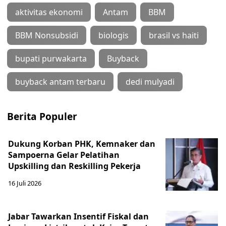
aktivitas ekonomi
Antam
BBM
BBM Nonsubsidi
biologis
brasil vs haiti
bupati purwakarta
Buyback
buyback antam terbaru
dedi mulyadi
Berita Populer
Dukung Korban PHK, Kemnaker dan
Sampoerna Gelar Pelatihan
Upskilling dan Reskilling Pekerja
16 Juli 2026
Jabar Tawarkan Insentif Fiskal dan