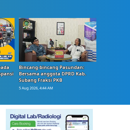
bada
Bincang-bincang Pasundan:
spansi
Bersama anggota DPRD Kab.
Subang Fraksi PKB
5 Aug 2026, 4:44 AM