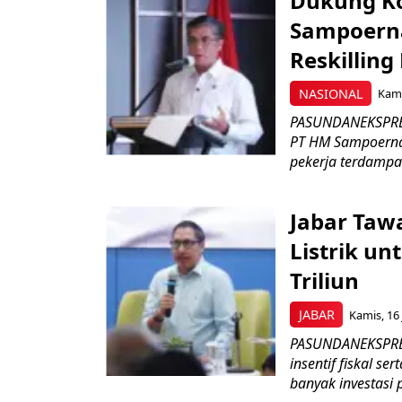
Dukung K
Sampoerna
Reskilling
NASIONAL
Kami
PASUNDANEKSPRES
PT HM Sampoerna
pekerja terdampa
Jabar Tawa
Listrik un
Triliun
JABAR
Kamis, 16 
PASUNDANEKSPRES
insentif fiskal s
banyak investasi 