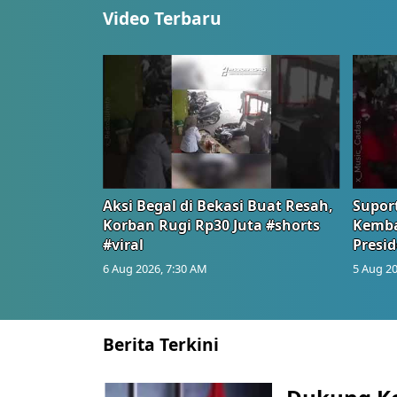
Video Terbaru
Aksi Begal di Bekasi Buat Resah,
Suport
Korban Rugi Rp30 Juta #shorts
Kemba
#viral
Presid
6 Aug 2026, 7:30 AM
5 Aug 20
Berita Terkini