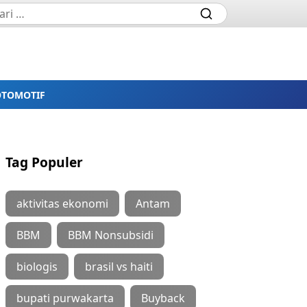
OTOMOTIF
Tag Populer
aktivitas ekonomi
Antam
BBM
BBM Nonsubsidi
biologis
brasil vs haiti
bupati purwakarta
Buyback