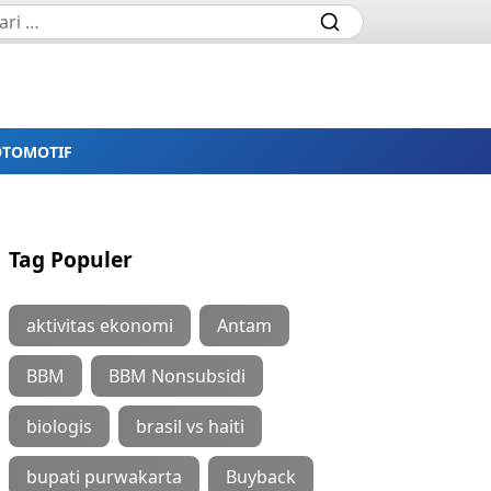
OTOMOTIF
Tag Populer
aktivitas ekonomi
Antam
BBM
BBM Nonsubsidi
biologis
brasil vs haiti
bupati purwakarta
Buyback