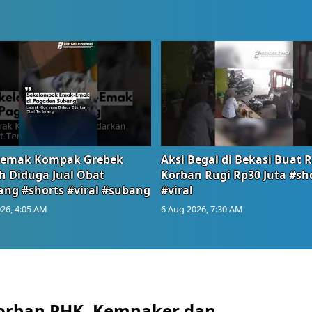
emak Kompak Grebek
Aksi Begal di Bekasi Buat 
 Diduga Jual Obat
Korban Rugi Rp30 Juta #sh
ang #shorts #viral #subang
#viral
26, 4:05 AM
6 Aug 2026, 7:30 AM
orban PHK, Kemnaker dan