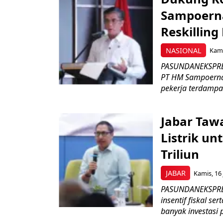
Sampoerna
Reskilling
NASIONAL
Kami
PASUNDANEKSPRES
PT HM Sampoerna
pekerja terdampa
Jabar Tawa
Listrik un
Triliun
JABAR
Kamis, 16 
PASUNDANEKSPRES
insentif fiskal s
banyak investasi 