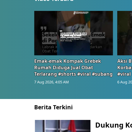
Emak-emak Kompak Grebek
Aksi B
Rumah Diduga Jual Obat
Korba
Terlarang #shorts #viral #subang
#viral
7 Aug 2026, 4:05 AM
6 Aug 20
Berita Terkini
Dukung K