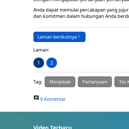
Anda dapat memulai percakapan yang jujur
dan komitmen dalam hubungan Anda berd
Laman berikutnya
Laman:
1
2
Tag:
Menjebak
Pertanyaan
Tes 
0 Komentar
Video Terbaru