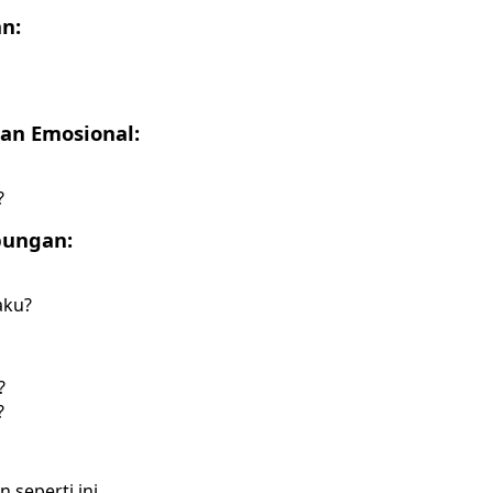
n:
aan Emosional:
?
bungan:
aku?
?
?
seperti ini,