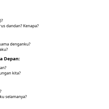
)?
arus dandan? Kenapa?
rsama denganku?
aku?
sa Depan:
kan?
ungan kita?
?
nku selamanya?