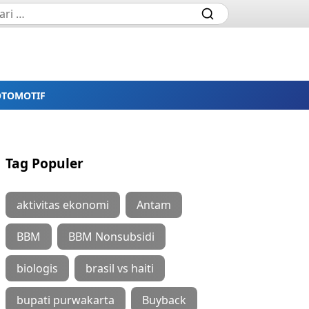
OTOMOTIF
Tag Populer
aktivitas ekonomi
Antam
BBM
BBM Nonsubsidi
biologis
brasil vs haiti
bupati purwakarta
Buyback