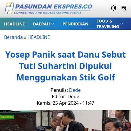
FOOD &
HEADLINE
DAERAH
PENDIDIKAN
TRAVELING
Beranda
»
HEADLINE
Yosep Panik saat Danu Sebut
Tuti Suhartini Dipukul
Menggunakan Stik Golf
Penulis:
Dede
Editor: Dede
Kamis, 25 Apr 2024 - 11:47