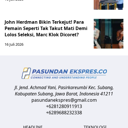
John Herdman Bikin Terkejut! Para
Pemain Seperti Tak Takut Mati Demi
Lolos Seleksi, Marc Klok Dicoret?
16 Juli 2026
Jl. Jend. Achmad Yani, Pasirkareumbi
Kec. Subang,
Kabupaten Subang, Jawa Barat
,
Indonesia
41211
pasundanekspres@gmail.com
+6281280911913
+6289688232338
HEADLINE
TEKNOLOGI