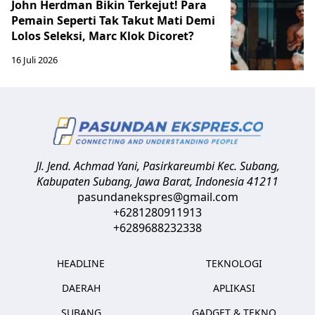
John Herdman Bikin Terkejut! Para
Pemain Seperti Tak Takut Mati Demi
Lolos Seleksi, Marc Klok Dicoret?
16 Juli 2026
Jl. Jend. Achmad Yani, Pasirkareumbi
Kec. Subang,
Kabupaten Subang, Jawa Barat
,
Indonesia
41211
pasundanekspres@gmail.com
+6281280911913
+6289688232338
HEADLINE
TEKNOLOGI
DAERAH
APLIKASI
SUBANG
GADGET & TEKNO