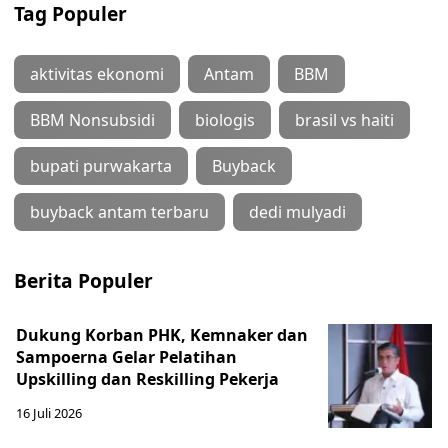
Tag Populer
aktivitas ekonomi
Antam
BBM
BBM Nonsubsidi
biologis
brasil vs haiti
bupati purwakarta
Buyback
buyback antam terbaru
dedi mulyadi
Berita Populer
Dukung Korban PHK, Kemnaker dan
Sampoerna Gelar Pelatihan
Upskilling dan Reskilling Pekerja
16 Juli 2026