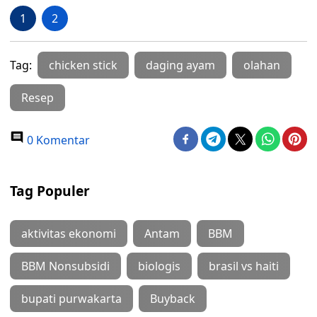
1
2
Tag:
chicken stick
daging ayam
olahan
Resep
0 Komentar
Tag Populer
aktivitas ekonomi
Antam
BBM
BBM Nonsubsidi
biologis
brasil vs haiti
bupati purwakarta
Buyback