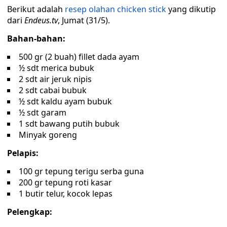
Berikut adalah
resep olahan chicken stick
yang dikutip
dari
Endeus.tv
, Jumat (31/5).
Bahan-bahan:
500 gr (2 buah) fillet dada ayam
½ sdt merica bubuk
2 sdt air jeruk nipis
2 sdt cabai bubuk
½ sdt kaldu ayam bubuk
½ sdt garam
1 sdt bawang putih bubuk
Minyak goreng
Pelapis:
100 gr tepung terigu serba guna
200 gr tepung roti kasar
1 butir telur, kocok lepas
Pelengkap: