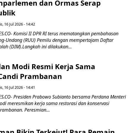
nparlemen dan Ormas Serap
ublik
s, 16 Jul 2026 - 14:42
.CO- Komisi II DPR RI terus mematangkan pembahasan
g-Undang (RUU) Pemilu dengan mempertajam Daftar
alah (DIM).Langkah ini dilakukan...
an Modi Resmi Kerja Sama
 Candi Prambanan
s, 16 Jul 2026 - 14:41
.CO- Presiden Prabowo Subianto bersama Perdana Menteri
odi meresmikan kerja sama restorasi dan konservasi
rambanan. Peresmian...
man Bikin Terkejut! Para Pemain