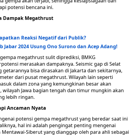
a gempa akan terjadi, sehingga kesiapsiagaan dan
pi potensi bencana ini.
na Dampak Megathrust
atkan Reaksi Negatif dari Publik?
gub Jabar 2024 Usung Ono Surono dan Acep Adang!
a gempa megathrust sulit diprediksi, BMKG
rpotensi merasakan dampaknya. Seismic gap di Selat
getarannya bisa dirasakan di Jakarta dan sekitarnya,
meter dari pusat megathrust. Wilayah lain seperti
 masuk dalam zona yang kemungkinan besar akan
, wilayah Jawa bagian tengah dan timur mungkin akan
g lebih ringan.
tapi Ancaman Nyata
enai potensi gempa megathrust yang beredar saat ini
aliknya, hal ini adalah pengingat penting mengenai
 Mentawai-Siberut yang dianggap oleh para ahli sebagai