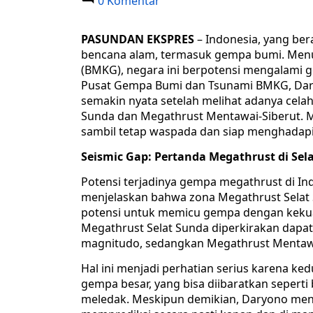
0 Komentar
PASUNDAN EKSPRES
– Indonesia, yang bera
bencana alam, termasuk gempa bumi. Menur
(BMKG), negara ini berpotensi mengalami 
Pusat Gempa Bumi dan Tsunami BMKG, Dar
semakin nyata setelah melihat adanya celah
Sunda dan Megathrust Mentawai-Siberut. M
sambil tetap waspada dan siap menghadapi
Seismic Gap: Pertanda Megathrust di Se
Potensi terjadinya gempa megathrust di In
menjelaskan bahwa zona Megathrust Selat 
potensi untuk memicu gempa dengan kekuata
Megathrust Selat Sunda diperkirakan dap
magnitudo, sedangkan Megathrust Mentawa
Hal ini menjadi perhatian serius karena k
gempa besar, yang bisa diibaratkan sepert
meledak. Meskipun demikian, Daryono me