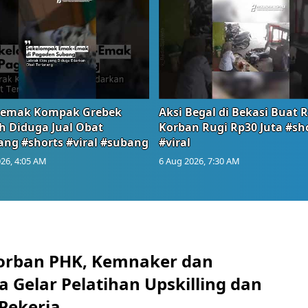
emak Kompak Grebek
Aksi Begal di Bekasi Buat 
 Diduga Jual Obat
Korban Rugi Rp30 Juta #sh
ang #shorts #viral #subang
#viral
26, 4:05 AM
6 Aug 2026, 7:30 AM
orban PHK, Kemnaker dan
 Gelar Pelatihan Upskilling dan
 Pekerja