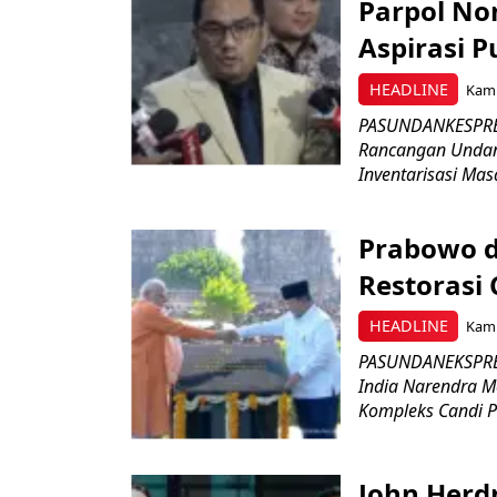
Parpol No
Aspirasi P
HEADLINE
Kami
PASUNDANKESPRES
Rancangan Undan
Inventarisasi Mas
Prabowo d
Restorasi
HEADLINE
Kami
PASUNDANEKSPRES
India Narendra M
Kompleks Candi P
John Herd