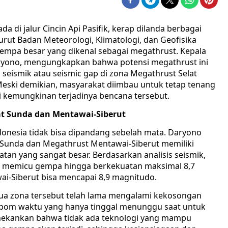
da di jalur Cincin Api Pasifik, kerap dilanda berbagai
ut Badan Meteorologi, Klimatologi, dan Geofisika
gempa besar yang dikenal sebagai megathrust. Kepala
yono, mengungkapkan bahwa potensi megathrust ini
 seismik atau seismic gap di zona Megathrust Selat
eski demikian, masyarakat diimbau untuk tetap tenang
 kemungkinan terjadinya bencana tersebut.
lat Sunda dan Mentawai-Siberut
donesia tidak bisa dipandang sebelah mata. Daryono
Sunda dan Megathrust Mentawai-Siberut memiliki
n yang sangat besar. Berdasarkan analisis seismik,
at memicu gempa hingga berkekuatan maksimal 8,7
i-Siberut bisa mencapai 8,9 magnitudo.
edua zona tersebut telah lama mengalami kekosongan
i bom waktu yang hanya tinggal menunggu saat untuk
nekankan bahwa tidak ada teknologi yang mampu