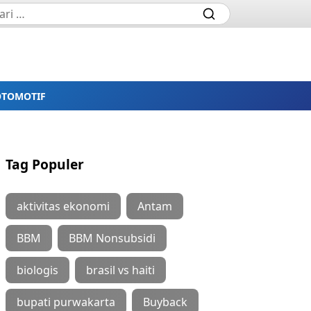
OTOMOTIF
Tag Populer
aktivitas ekonomi
Antam
BBM
BBM Nonsubsidi
biologis
brasil vs haiti
bupati purwakarta
Buyback