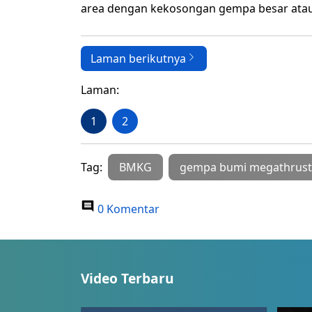
area dengan kekosongan gempa besar atau
Laman berikutnya
Laman:
1
2
Tag:
BMKG
gempa bumi megathrust
0 Komentar
Video Terbaru