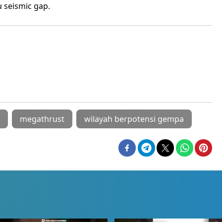
 seismic gap.
megathrust
wilayah berpotensi gempa