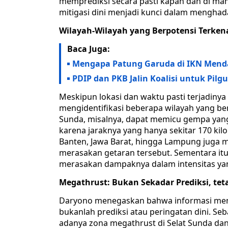
memprediksi secara pasti kapan dan di man
mitigasi dini menjadi kunci dalam menghada
Wilayah-Wilayah yang Berpotensi Terke
Baca Juga:
Mengapa Patung Garuda di IKN Mendap
PDIP dan PKB Jalin Koalisi untuk Pil
Meskipun lokasi dan waktu pasti terjadiny
mengidentifikasi beberapa wilayah yang be
Sunda, misalnya, dapat memicu gempa yang 
karena jaraknya yang hanya sekitar 170 kilo
Banten, Jawa Barat, hingga Lampung juga
merasakan getaran tersebut. Sementara itu
merasakan dampaknya dalam intensitas yan
Megathrust: Bukan Sekadar Prediksi, te
Daryono menegaskan bahwa informasi meng
bukanlah prediksi atau peringatan dini. Seb
adanya zona megathrust di Selat Sunda dan