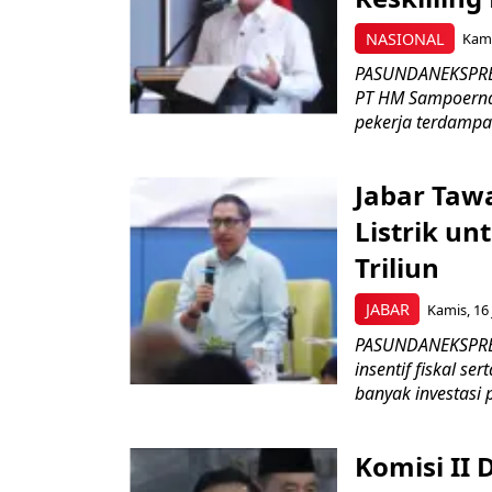
NASIONAL
Kami
PASUNDANEKSPRES
PT HM Sampoerna
pekerja terdampa
Jabar Tawa
Listrik un
Triliun
JABAR
Kamis, 16 
PASUNDANEKSPRES
insentif fiskal s
banyak investasi 
Komisi II