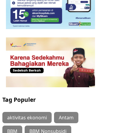
Tag Populer
aktivitas ekonomi
Antam
BBM
BBM Nonsubsidi