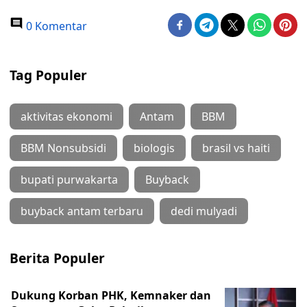
0 Komentar
Tag Populer
aktivitas ekonomi
Antam
BBM
BBM Nonsubsidi
biologis
brasil vs haiti
bupati purwakarta
Buyback
buyback antam terbaru
dedi mulyadi
Berita Populer
Dukung Korban PHK, Kemnaker dan