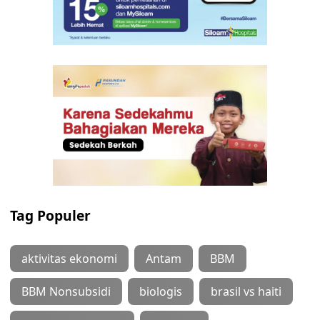
Tag Populer
aktivitas ekonomi
Antam
BBM
BBM Nonsubsidi
biologis
brasil vs haiti