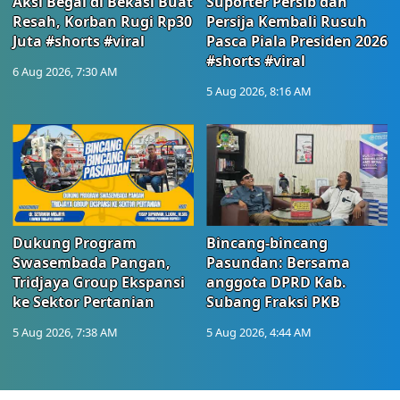
Aksi Begal di Bekasi Buat
Suporter Persib dan
Resah, Korban Rugi Rp30
Persija Kembali Rusuh
Juta #shorts #viral
Pasca Piala Presiden 2026
#shorts #viral
6 Aug 2026, 7:30 AM
5 Aug 2026, 8:16 AM
Dukung Program
Bincang-bincang
Swasembada Pangan,
Pasundan: Bersama
Tridjaya Group Ekspansi
anggota DPRD Kab.
ke Sektor Pertanian
Subang Fraksi PKB
5 Aug 2026, 7:38 AM
5 Aug 2026, 4:44 AM