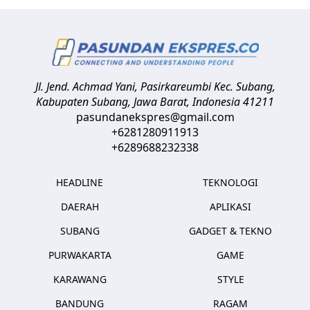
Jl. Jend. Achmad Yani, Pasirkareumbi
Kec. Subang,
Kabupaten Subang, Jawa Barat
,
Indonesia
41211
pasundanekspres@gmail.com
+6281280911913
+6289688232338
HEADLINE
TEKNOLOGI
DAERAH
APLIKASI
SUBANG
GADGET & TEKNO
PURWAKARTA
GAME
KARAWANG
STYLE
BANDUNG
RAGAM