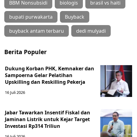
BBM Nonsubsidi
biologis
brasil vs haiti
bupati purwakarta
Buyback
buyback antam terbaru
dedi mulyadi
Berita Populer
Dukung Korban PHK, Kemnaker dan
Sampoerna Gelar Pelatihan
Upskilling dan Reskilling Pekerja
16 Juli 2026
Jabar Tawarkan Insentif Fiskal dan
Jaminan Listrik untuk Kejar Target
Investasi Rp314 Triliun
16 Juli 2026