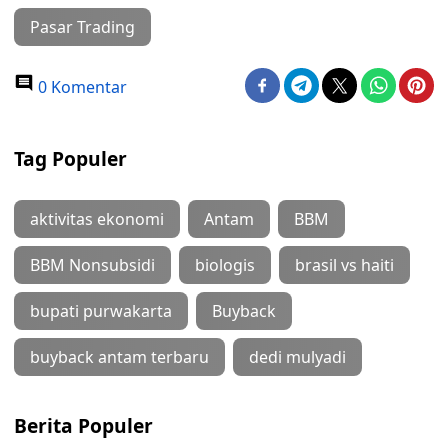
Pasar Trading
0 Komentar
Tag Populer
aktivitas ekonomi
Antam
BBM
BBM Nonsubsidi
biologis
brasil vs haiti
bupati purwakarta
Buyback
buyback antam terbaru
dedi mulyadi
Berita Populer