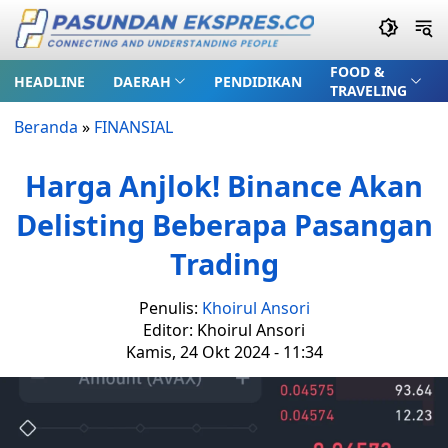
FOOD &
HEADLINE
DAERAH
PENDIDIKAN
TRAVELING
Beranda
»
FINANSIAL
Harga Anjlok! Binance Akan
Delisting Beberapa Pasangan
Trading
Penulis:
Khoirul Ansori
Editor: Khoirul Ansori
Kamis, 24 Okt 2024 - 11:34