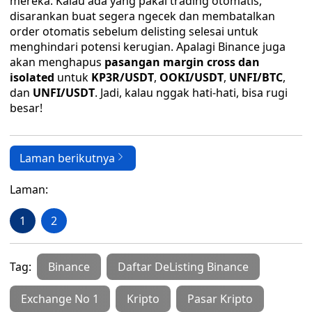
mereka. Kalau ada yang pakai trading otomatis,
disarankan buat segera ngecek dan membatalkan
order otomatis sebelum delisting selesai untuk
menghindari potensi kerugian. Apalagi Binance juga
akan menghapus
pasangan margin cross dan
isolated
untuk
KP3R/USDT
,
OOKI/USDT
,
UNFI/BTC
,
dan
UNFI/USDT
. Jadi, kalau nggak hati-hati, bisa rugi
besar!
Laman berikutnya
Laman:
1
2
Tag:
Binance
Daftar DeListing Binance
Exchange No 1
Kripto
Pasar Kripto