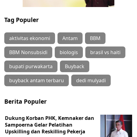
Tag Populer
aktivitas ekonomi
Antam
BBM
BBM Nonsubsidi
biologis
brasil vs haiti
bupati purwakarta
Buyback
buyback antam terbaru
dedi mulyadi
Berita Populer
Dukung Korban PHK, Kemnaker dan
Sampoerna Gelar Pelatihan
Upskilling dan Reskilling Pekerja