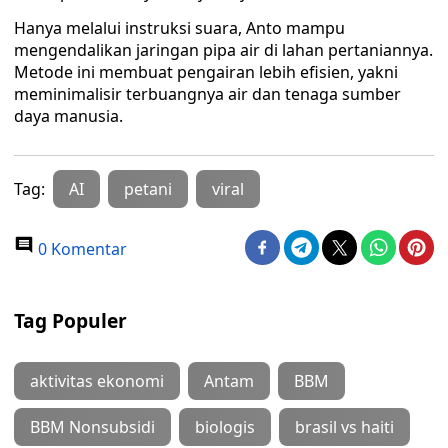
Hanya melalui instruksi suara, Anto mampu
mengendalikan jaringan pipa air di lahan pertaniannya.
Metode ini membuat pengairan lebih efisien, yakni
meminimalisir terbuangnya air dan tenaga sumber
daya manusia.
Tag:
AI
petani
viral
0 Komentar
Tag Populer
aktivitas ekonomi
Antam
BBM
BBM Nonsubsidi
biologis
brasil vs haiti