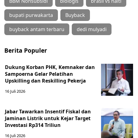
BBM Nonsubsidi
biologis
brasil vs haiti
bupati purwakarta
Buyback
buyback antam terbaru
dedi mulyadi
Berita Populer
Dukung Korban PHK, Kemnaker dan
Sampoerna Gelar Pelatihan
Upskilling dan Reskilling Pekerja
16 Juli 2026
Jabar Tawarkan Insentif Fiskal dan
Jaminan Listrik untuk Kejar Target
Investasi Rp314 Triliun
16 Juli 2026