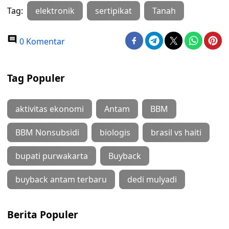
Tag:
elektronik
sertipikat
Tanah
0 Komentar
Tag Populer
aktivitas ekonomi
Antam
BBM
BBM Nonsubsidi
biologis
brasil vs haiti
bupati purwakarta
Buyback
buyback antam terbaru
dedi mulyadi
Berita Populer