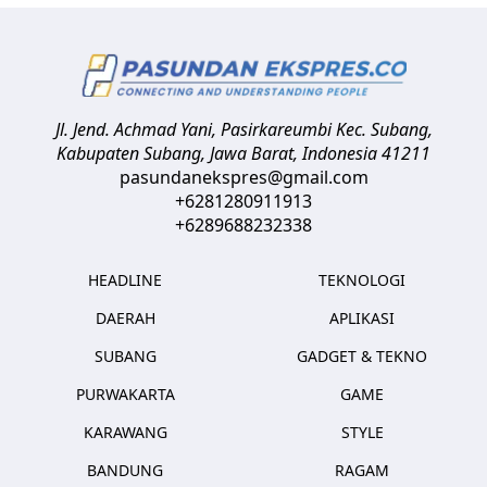
Jl. Jend. Achmad Yani, Pasirkareumbi
Kec. Subang,
Kabupaten Subang, Jawa Barat
,
Indonesia
41211
pasundanekspres@gmail.com
+6281280911913
+6289688232338
HEADLINE
TEKNOLOGI
DAERAH
APLIKASI
SUBANG
GADGET & TEKNO
PURWAKARTA
GAME
KARAWANG
STYLE
BANDUNG
RAGAM