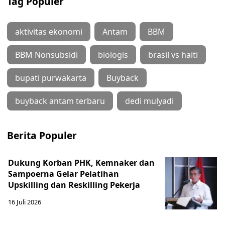
Tag Populer
aktivitas ekonomi
Antam
BBM
BBM Nonsubsidi
biologis
brasil vs haiti
bupati purwakarta
Buyback
buyback antam terbaru
dedi mulyadi
Berita Populer
Dukung Korban PHK, Kemnaker dan
Sampoerna Gelar Pelatihan
Upskilling dan Reskilling Pekerja
16 Juli 2026