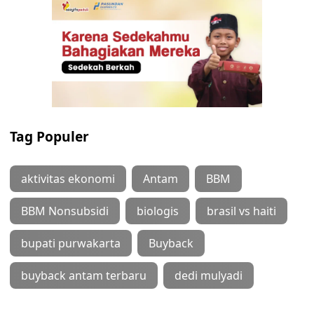
Tag Populer
aktivitas ekonomi
Antam
BBM
BBM Nonsubsidi
biologis
brasil vs haiti
bupati purwakarta
Buyback
buyback antam terbaru
dedi mulyadi