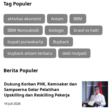
Tag Populer
aktivitas ekonomi
Antam
BBM
BBM Nonsubsidi
biologis
brasil vs haiti
bupati purwakarta
Buyback
buyback antam terbaru
dedi mulyadi
Berita Populer
Dukung Korban PHK, Kemnaker dan
Sampoerna Gelar Pelatihan
Upskilling dan Reskilling Pekerja
16 Juli 2026