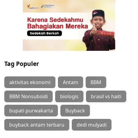
Tag Populer
aktivitas ekonomi
Antam
BBM
BBM Nonsubsidi
biologis
brasil vs haiti
bupati purwakarta
Buyback
buyback antam terbaru
dedi mulyadi