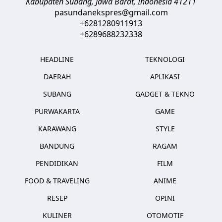
Kabupaten Subang, Jawa Barat
,
Indonesia
41211
pasundanekspres@gmail.com
+6281280911913
+6289688232338
HEADLINE
TEKNOLOGI
DAERAH
APLIKASI
SUBANG
GADGET & TEKNO
PURWAKARTA
GAME
KARAWANG
STYLE
BANDUNG
RAGAM
PENDIDIKAN
FILM
FOOD & TRAVELING
ANIME
RESEP
OPINI
KULINER
OTOMOTIF