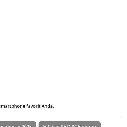
 smartphone favorit Anda.
ivo murah 2025
HP Vivo RAM 8GB murah