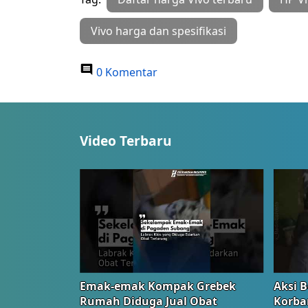
Vivo harga dan spesifikasi
0 Komentar
Video Terbaru
Emak-emak Kompak Grebek
Aksi B
Rumah Diduga Jual Obat
Korba