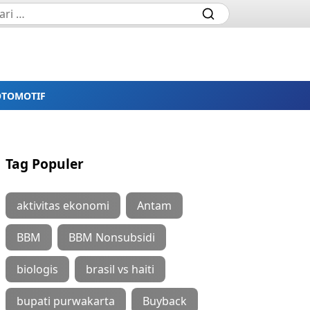
OTOMOTIF
Tag Populer
aktivitas ekonomi
Antam
BBM
BBM Nonsubsidi
biologis
brasil vs haiti
bupati purwakarta
Buyback