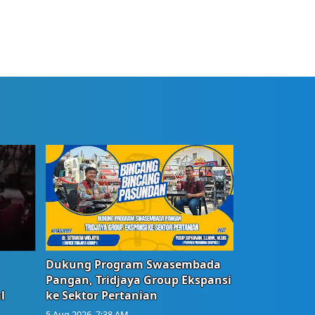
Dukung Program Swasembada
Pangan, Tridjaya Group Ekspansi
l
ke Sektor Pertanian
5 Aug 2026, 7:38 AM