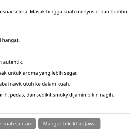
sesuai selera. Masak hingga kuah menyusut dan bumbu
i hangat.
h autentik.
k untuk aroma yang lebih segar.
abai rawit utuh ke dalam kuah.
rih, pedas, dan sedikit smoky dijamin bikin nagih.
e kuah santan
Mangut Lele khas Jawa