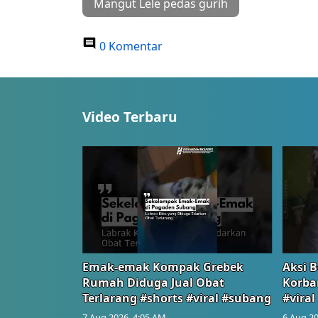
Mangut Lele pedas gurih
0 Komentar
Video Terbaru
Emak-emak Kompak Grebek
Aksi B
Rumah Diduga Jual Obat
Korba
Terlarang #shorts #viral #subang
#viral
7 Aug 2026, 4:05 AM
6 Aug 20