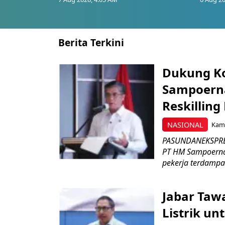
Berita Terkini
Dukung K
Sampoerna
Reskilling
NASIONAL
Kami
PASUNDANEKSPRES
PT HM Sampoerna
pekerja terdampa
Jabar Tawa
Listrik un