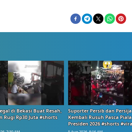
egal di Bekasi Buat Resah,
Suporter Persib dan Persija
n Rugi Rp30 Juta #shorts
Kembali Rusuh Pasca Piala
Presiden 2026 #shorts #vira
26, 7:30 AM
5 Aug 2026, 8:16 AM