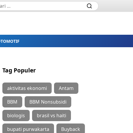
OTOMOTIF
Tag Populer
aktivitas ekonomi
Antam
BBM
BBM Nonsubsidi
biologis
brasil vs haiti
bupati purwakarta
Buyback